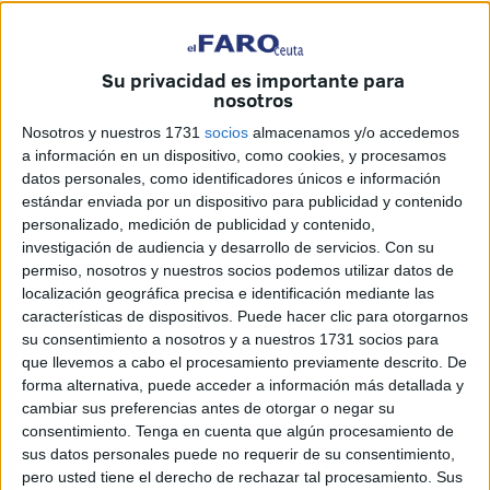
Imagen de archivo
Su privacidad es importante para
nosotros
Nosotros y nuestros 1731
socios
almacenamos y/o accedemos
Ceuta tiene una auténtica joya de la corona que cuida con
a información en un dispositivo, como cookies, y procesamos
esmero. Tal es así que supone todo un orgullo para la
datos personales, como identificadores únicos e información
ciudad, para sus propios residentes, pero también para los
estándar enviada por un dispositivo para publicidad y contenido
personalizado, medición de publicidad y contenido,
visitantes que cruzan a este lado del Estrecho para
investigación de audiencia y desarrollo de servicios.
Con su
conocer esta tierra tan desconocida por muchos.
permiso, nosotros y nuestros socios podemos utilizar datos de
localización geográfica precisa e identificación mediante las
Los resultados de la actividad del Parque son positivos, de
características de dispositivos. Puede hacer clic para otorgarnos
hecho se resaltan como una buena tarjeta de presentación
su consentimiento a nosotros y a nuestros 1731 socios para
de un lugar que merece la pena conocer y, también,
que llevemos a cabo el procesamiento previamente descrito. De
forma alternativa, puede acceder a información más detallada y
explotar para sacarle el mayor partido.
cambiar sus preferencias antes de otorgar o negar su
consentimiento.
Tenga en cuenta que algún procesamiento de
Aumentan las visitas de personas desplazadas desde
sus datos personales puede no requerir de su consentimiento,
otros puntos, por ejemplo, Marruecos.
pero usted tiene el derecho de rechazar tal procesamiento. Sus