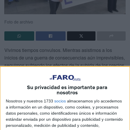
Foto de archivo
Vivimos tiempos convulsos. Mientras asistimos a los
inicios de una guerra de consecuencias aún imprevisibles,
seguimos sufriendo los efectos de la subida de los precios
de la gasolina y la luz, la inestabilidad en la política
nacional, el auge de distintas formas de violencia por
Su privacidad es importante para
razón de género, orientación sexual, raza… y, por
nosotros
supuesto, intentamos recuperarnos de los efectos de una
Nosotros y nuestros 1733
socios
almacenamos y/o accedemos
pandemia que nos ha afectado a todos los niveles (social,
a información en un dispositivo, como cookies, y procesamos
económico, personal…)
datos personales, como identificadores únicos e información
estándar enviada por un dispositivo para publicidad y contenido
Tiempos donde las prioridades en los ámbitos de gestión y
personalizado, medición de publicidad y contenido,