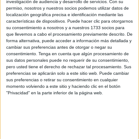
responsabilidad cambian o se desdibujan en función de
investigación de audiencia y desarrollo de servicios.
Con su
intereses alejados, en muchas ocasiones, del sentir y
permiso, nosotros y nuestros socios podemos utilizar datos de
localización geográfica precisa e identificación mediante las
necesidades del conjunto de la ciudadanía. La absoluta
características de dispositivos. Puede hacer clic para otorgarnos
certeza de una necesidad común no asegura, en modo
su consentimiento a nosotros y a nuestros 1733 socios para
alguno, la respuesta adecuada por parte de los poderes
que llevemos a cabo el procesamiento previamente descrito. De
públicos y políticos.
forma alternativa, puede acceder a información más detallada y
cambiar sus preferencias antes de otorgar o negar su
El ejemplo más claro es como las voces contundentes de
consentimiento.
Tenga en cuenta que algún procesamiento de
sus datos personales puede no requerir de su consentimiento,
todas las administraciones y partidos políticos en favor de
pero usted tiene el derecho de rechazar tal procesamiento. Sus
la sanidad y sus profesionales en lo peor de la pandemia
preferencias se aplicarán solo a este sitio web. Puede cambiar
se han convertido en ecos de un pasado que no quieren
sus preferencias o retirar su consentimiento en cualquier
recuperar y, mucho menos, hacer realidad las medidas
momento volviendo a este sitio y haciendo clic en el botón
comprometidas para salvar nuestro sistema sanitario.
"Privacidad" en la parte inferior de la página web.
La urgente necesidad de mejorar y reforzar nuestra
sanidad, tan clara, tan mayoritariamente aceptada no hace
tanto tiempo, ha quedado relegada, por no decir
deliberadamente retirada, de la agenda pública y política