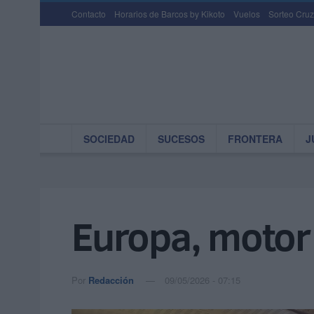
Contacto
Horarios de Barcos by Kikoto
Vuelos
Sorteo Cruz
SOCIEDAD
SUCESOS
FRONTERA
J
Europa, motor
Por
Redacción
09/05/2026 - 07:15