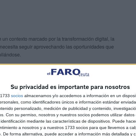
un contexto marcado por la transformación digital, la
a necesita seguir aprovechando las oportunidades que
ollándose.
 hay cifras o proyectos. Hay empleo, formación,
ente: Europa ha contribuido de forma decisiva a construir
Su privacidad es importante para nosotros
s 1733
socios
almacenamos y/o accedemos a información en un disposit
sonales, como identificadores únicos e información estándar enviada 
ntenido personalizado, medición de publicidad y contenido, investigaci
os.
Con su permiso, nosotros y nuestros socios podemos utilizar datos 
identificación mediante las características de dispositivos. Puede hacer
ntimiento a nosotros y a nuestros 1733 socios para que llevemos a ca
a celebrar una pertenencia institucional, sino para tomar
. De forma alternativa, puede acceder a información más detallada y 