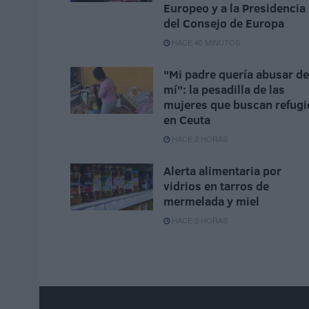
Europeo y a la Presidencia
del Consejo de Europa
HACE 40 MINUTOS
"Mi padre quería abusar de
mí": la pesadilla de las
mujeres que buscan refugi
en Ceuta
HACE 2 HORAS
Alerta alimentaria por
vidrios en tarros de
mermelada y miel
HACE 2 HORAS