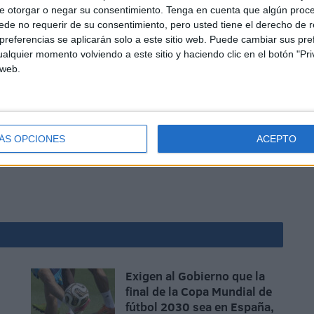
portado a Ceuta. Gran parte de la ciudad que hoy
e otorgar o negar su consentimiento.
Tenga en cuenta que algún proc
de no requerir de su consentimiento, pero usted tiene el derecho de r
ores oportunidades- se ha construido también gracias
referencias se aplicarán solo a este sitio web. Puede cambiar sus pref
alquier momento volviendo a este sitio y haciendo clic en el botón "Pri
 web.
ÁS OPCIONES
ACEPTO
arrollo de Ceuta. Ha sido, y sigue siendo, uno de sus
Exigen al Gobierno que la
n
final de la Copa Mundial de
fútbol 2030 sea en España,