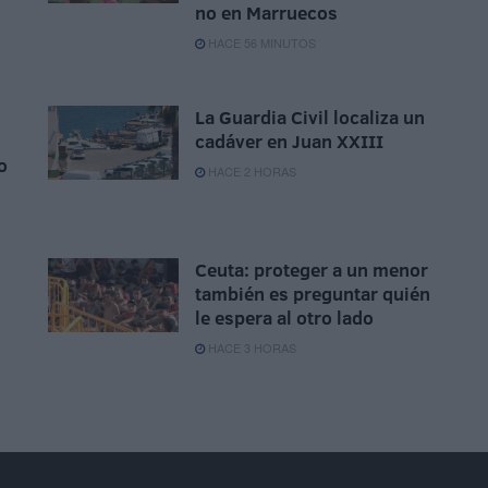
no en Marruecos
HACE 56 MINUTOS
La Guardia Civil localiza un
cadáver en Juan XXIII
o
HACE 2 HORAS
Ceuta: proteger a un menor
también es preguntar quién
le espera al otro lado
HACE 3 HORAS