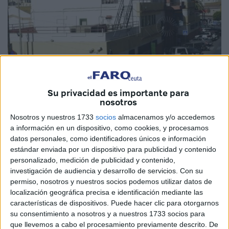
Su privacidad es importante para
nosotros
Archivo
Nosotros y nuestros 1733
socios
almacenamos y/o accedemos
a información en un dispositivo, como cookies, y procesamos
datos personales, como identificadores únicos e información
estándar enviada por un dispositivo para publicidad y contenido
La Jefatura Superior de Policía
de Ceuta alerta sobre
personalizado, medición de publicidad y contenido,
investigación de audiencia y desarrollo de servicios.
Con su
una nueva modalidad delictiva mediante el
método
permiso, nosotros y nuestros socios podemos utilizar datos de
phishing
, que utiliza la plataforma Milanuncios para
localización geográfica precisa e identificación mediante las
hacerse con los datos bancarios de forma sencilla.
características de dispositivos. Puede hacer clic para otorgarnos
su consentimiento a nosotros y a nuestros 1733 socios para
En este caso, los delincuentes se interesan por un
que llevemos a cabo el procesamiento previamente descrito. De