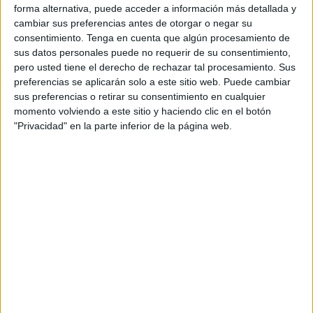
producto que la víctima tiene a la venta en dicha
forma alternativa, puede acceder a información más detallada y
cambiar sus preferencias antes de otorgar o negar su
plataforma, y una vez contacta con la misma y muestra
consentimiento.
Tenga en cuenta que algún procesamiento de
interés por el producto, pasan a comunicarse vía whatsapp
sus datos personales puede no requerir de su consentimiento,
para acordar el pago.
pero usted tiene el derecho de rechazar tal procesamiento. Sus
preferencias se aplicarán solo a este sitio web. Puede cambiar
Los delincuentes incitan a realizar la transacción a través
sus preferencias o retirar su consentimiento en cualquier
de la plataforma de pago de Milanuncios, remitiendo a la
momento volviendo a este sitio y haciendo clic en el botón
"Privacidad" en la parte inferior de la página web.
víctima por whatsapp un enlace que, al seleccionarse,
redirige a una página que simula esta plataforma de pago.
Una vez en ella se solicitan los datos del titular de una
tarjeta, fecha de caducidad y código de seguridad, si bien
lo que están haciendo en ese momento es realizar un
cargo por la cantidad acordada, en vez de un pago.
De igual forma los delincuentes se han hecho de forma
fraudulenta con
los datos de la tarjeta
para posteriores
estafas.