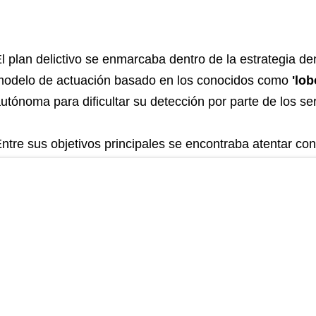
l plan delictivo se enmarcaba dentro de la estrategia 
odelo de actuación basado en los conocidos como
'lob
utónoma para dificultar su detección por parte de los se
ntre sus objetivos principales se encontraba atentar con
lterar gravemente el
orden público
y atacar diversas
in
uncionamiento del país.