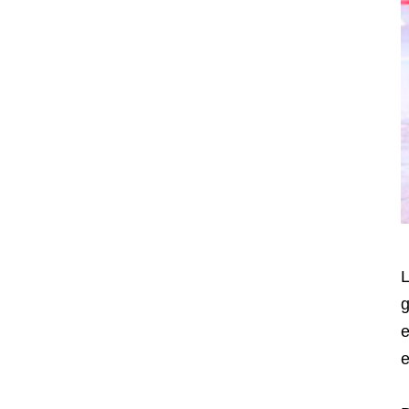
g
e
e