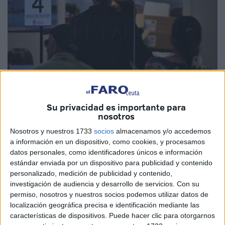
Su privacidad es importante para
Archivo
nosotros
Nosotros y nuestros 1733
socios
almacenamos y/o accedemos
a información en un dispositivo, como cookies, y procesamos
datos personales, como identificadores únicos e información
A dos semanas de la puesta en marcha de la cita previa en
estándar enviada por un dispositivo para publicidad y contenido
el negociado de
Estadística
, la única forma para poder
personalizado, medición de publicidad y contenido,
solicitar número sigue siendo la telemática. No obstante,
investigación de audiencia y desarrollo de servicios.
Con su
permiso, nosotros y nuestros socios podemos utilizar datos de
justo después de iniciar con este sistema, el mismo
localización geográfica precisa e identificación mediante las
portavoz del Gobierno, Alberto Gaitán, anunciaba que la
características de dispositivos. Puede hacer clic para otorgarnos
Ciudad ya se planteaba la apertura de una línea telefónica