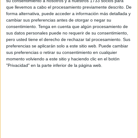
su consentimiento a nosotros y a nuestros 1733 socios para
para todas aquellas personas que no tuvieran acceso a
que llevemos a cabo el procesamiento previamente descrito. De
pedir la cita de manera online. Reconoció que el sistema
forma alternativa, puede acceder a información más detallada y
cambiar sus preferencias antes de otorgar o negar su
de cita previa se encontraba en fase experimental y que
consentimiento.
Tenga en cuenta que algún procesamiento de
por ello se lanzó en una primera fase sólo con esta opción,
sus datos personales puede no requerir de su consentimiento,
pero que estaba contemplado incluir un número telefónico
pero usted tiene el derecho de rechazar tal procesamiento. Sus
para las personas que prefirieran este método más
preferencias se aplicarán solo a este sitio web. Puede cambiar
sus preferencias o retirar su consentimiento en cualquier
tradicional.
momento volviendo a este sitio y haciendo clic en el botón
"Privacidad" en la parte inferior de la página web.
Es por ello que la Ciudad ya ha informado que se cuenta
con el terminal para recibir estas llamadas y la línea, por lo
que la idea es que en breve se pueda poner en marcha un
número de atención al público. En estos momentos están a
la espera de la licitación de un contrato para poder contar
con un auxiliar de servicio que se ocuparía de coger el
teléfono y de tramitar la cita del usuario. Por lo tanto, esa
línea de teléfono sólo estaría a la espera de los trámites
administrativos que faltan para poder poner una persona a