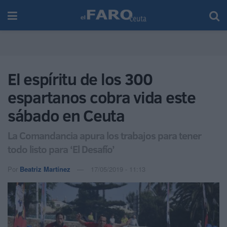
El espíritu de los 300
espartanos cobra vida este
sábado en Ceuta
La Comandancia apura los trabajos para tener
todo listo para ‘El Desafío’
Por
Beatriz Martínez
17/05/2019 - 11:13