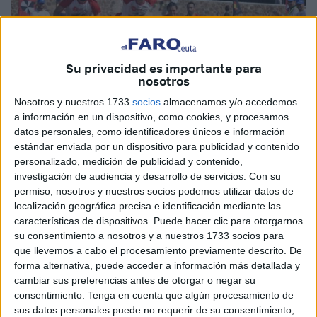
Su privacidad es importante para
nosotros
Nosotros y nuestros 1733
socios
almacenamos y/o accedemos
a información en un dispositivo, como cookies, y procesamos
datos personales, como identificadores únicos e información
estándar enviada por un dispositivo para publicidad y contenido
personalizado, medición de publicidad y contenido,
investigación de audiencia y desarrollo de servicios.
Con su
permiso, nosotros y nuestros socios podemos utilizar datos de
Eran los soldados más disciplinados, los más entrenados
localización geográfica precisa e identificación mediante las
características de dispositivos. Puede hacer clic para otorgarnos
y temidos de la antigua Grecia. “Un soldado espartano
su consentimiento a nosotros y a nuestros 1733 socios para
valía lo que varios hombres de cualquier otro estado”,
que llevemos a cabo el procesamiento previamente descrito. De
cuenta la historia. Una historia que se rememorará este
forma alternativa, puede acceder a información más detallada y
sábado en Ceuta con la carrera cívico militar ‘
El Desafío
cambiar sus preferencias antes de otorgar o negar su
consentimiento.
Tenga en cuenta que algún procesamiento de
de los 300
’, enmarcada en los actos del
DIFAS-19
.
sus datos personales puede no requerir de su consentimiento,