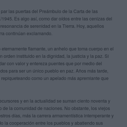
par las puertas del Preámbulo de la Carta de las
1945. Es algo así, como dar oídos entre las cenizas del
 resonancia de serenidad en la Tierra. Hoy, aquellos
erra continúan exclamando.
ro eternamente flamante, un anhelo que toma cuerpo en el
orden instituido en la dignidad, la justicia y la paz. Si
dar con valor y entereza puentes que por medio del
odos para ser un único pueblo en paz. Años más tarde,
n repiqueteando como un apelado más apremiante que
ecursores y en la actualidad se suman ciento noventa y
o de la comunidad de naciones. No obstante, los viejos
estros días, más la carrera armamentística intemperante y
do la cooperación entre los pueblos y abatiendo sus