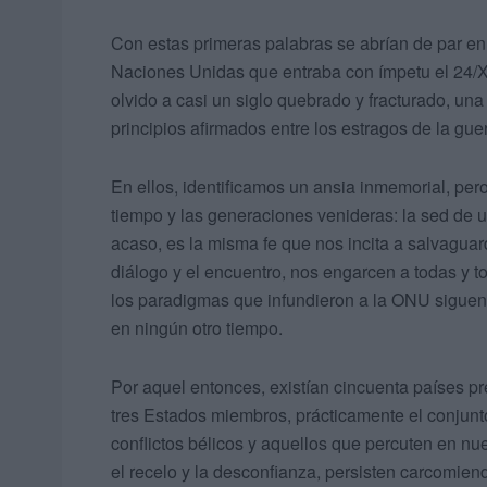
Con estas primeras palabras se abrían de par en 
Naciones Unidas que entraba con ímpetu el 24/X/
olvido a casi un siglo quebrado y fracturado, una
principios afirmados entre los estragos de la gu
En ellos, identificamos un ansia inmemorial, pe
tiempo y las generaciones venideras: la sed de un 
acaso, es la misma fe que nos incita a salvaguar
diálogo y el encuentro, nos engarcen a todas y t
los paradigmas que infundieron a la ONU sigue
en ningún otro tiempo.
Por aquel entonces, existían cincuenta países pr
tres Estados miembros, prácticamente el conjunt
conflictos bélicos y aquellos que percuten en nu
el recelo y la desconfianza, persisten carcomien