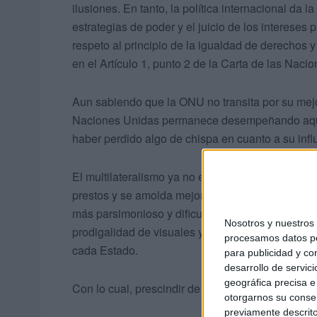
ilusiones. En tanto, la política internacional d
estrategias de poder y el juicio de los intereses 
respeto al principio de la igualdad de derechos y
en el Artículo 1, punto 2 de la Carta de las Naci
Aun sabiendo que la ONU no transita por su mejo
Naciones Unidas permanece desempeñando aquel
haber perdido algo de chispa en cuanto a su inf
El multilateralismo ya no es novedoso y lo bilat
prestos y se amolda mejor a la celeridad de los
más parsimonioso y dificultoso, proporciona alg
Nosotros y nuestro
prodigalidad de visuales y la viabilidad de conf
procesamos datos per
cada Estado.
para publicidad y co
desarrollo de servici
geográfica precisa e 
Con lo cual, prescindir de la ONU sería como esca
otorgarnos su conse
previamente descrito