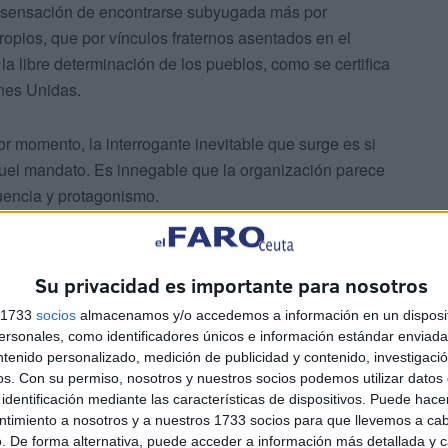
a la sensación de encontrarse subyugada más por
propios, que por vínculos fraternos asentados en el
 la libre determinación de los pueblos, como se certifica
ones Unidas.
r momento, la interrogante inevitable que surge es si
 mandato. Es innegable que la organización parece
luencia y protagonismo.
eral brinda salidas más resueltas, ocasiona acuerdos
 memorándums nacionales. Pero lo multilateral, aunque
Su privacidad es importante para nosotros
o mucho más productivo: multiplicidad de expresiones,
s 1733
socios
almacenamos y/o accedemos a información en un disposit
igurar consensos que dilucidan los intereses urgentes de
sonales, como identificadores únicos e información estándar enviada 
ntenido personalizado, medición de publicidad y contenido, investigaci
os.
Con su permiso, nosotros y nuestros socios podemos utilizar datos 
identificación mediante las características de dispositivos. Puede hacer
par a una aldea global sin criterios.
ntimiento a nosotros y a nuestros 1733 socios para que llevemos a ca
. De forma alternativa, puede acceder a información más detallada y 