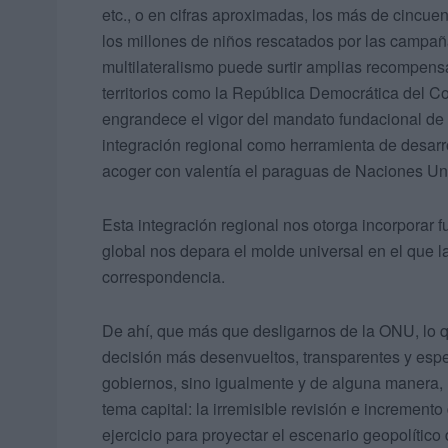
etc., o en cifras aproximadas, los más de cincue
los millones de niños rescatados por las campa
multilateralismo puede surtir amplias recompens
territorios como la República Democrática del Co
engrandece el vigor del mandato fundacional de 
integración regional como herramienta de desarroll
acoger con valentía el paraguas de Naciones Un
Esta integración regional nos otorga incorporar f
global nos depara el molde universal en el que la
correspondencia.
De ahí, que más que desligarnos de la ONU, lo q
decisión más desenvueltos, transparentes y espe
gobiernos, sino igualmente y de alguna manera, la
tema capital: la irremisible revisión e incremen
ejercicio para proyectar el escenario geopolítico 