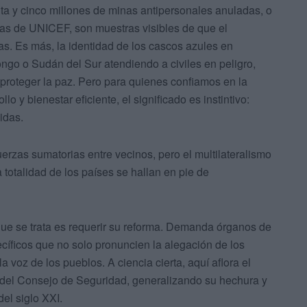
nta y cinco millones de minas antipersonales anuladas, o
ñas de UNICEF, son muestras visibles de que el
as. Es más, la identidad de los cascos azules en
ngo o Sudán del Sur atendiendo a civiles en peligro,
proteger la paz. Pero para quienes confiamos en la
o y bienestar eficiente, el significado es instintivo:
idas.
uerzas sumatorias entre vecinos, pero el multilateralismo
 totalidad de los países se hallan en pie de
ue se trata es requerir su reforma. Demanda órganos de
cíficos que no solo pronuncien la alegación de los
 voz de los pueblos. A ciencia cierta, aquí aflora el
to del Consejo de Seguridad, generalizando su hechura y
del siglo XXI.