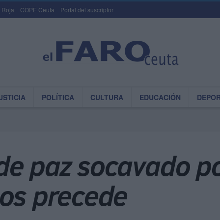
 Roja
COPE Ceuta
Portal del suscriptor
USTICIA
POLÍTICA
CULTURA
EDUCACIÓN
DEPO
de paz socavado po
nos precede