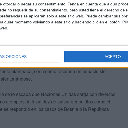
ar numerosos reproches, pero juntamente defiende
e otorgar o negar su consentimiento.
Tenga en cuenta que algún proc
de no requerir de su consentimiento, pero usted tiene el derecho de r
e ningún otro foro puede desbancar por lo que hay en
referencias se aplicarán solo a este sitio web. Puede cambiar sus pref
 conflictos armados, la lucha contra el cambio climático,
alquier momento volviendo a este sitio y haciendo clic en el botón "Pri
 gobernanza de la ciberseguridad, el procedimiento de los
 web.
la pobreza extrema y cómo no, la propagación de los
, los sumarios anteriores son categóricos para el
ÁS OPCIONES
ACEPTO
no siempre alcanza resultados determinados y tangibles
lmente planteaba, sería como recular a un espacio sin
nvalentonándose.
die se le escapa que Naciones Unidas carga con diversos
o ejemplos, la invalidez de salvar genocidios como el
ue se respondió en los casos de Bosnia o la República