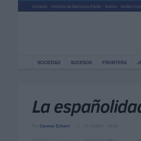
Contacto
Horarios de Barcos by Kikoto
Vuelos
Sorteo Cruz
SOCIEDAD
SUCESOS
FRONTERA
J
La españolidad
Por
Carmen Echarri
07/10/2021 - 05:30