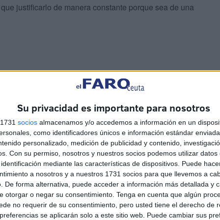
 que justificarlo de manera constante porque sea de una
Su privacidad es importante para nosotros
s 1731
socios
almacenamos y/o accedemos a información en un disposit
sonales, como identificadores únicos e información estándar enviada 
do en la charca y viendo cómo a los demás les salpica
ntenido personalizado, medición de publicidad y contenido, investigaci
os.
Con su permiso, nosotros y nuestros socios podemos utilizar datos 
onducen sus acciones y sin importarles el futuro de Ceuta
identificación mediante las características de dispositivos. Puede hacer
oyectos y acciones para salir adelante y no en dudar de
ntimiento a nosotros y a nuestros 1731 socios para que llevemos a ca
para ellos ese concepto viene con etiquetas. Las que
. De forma alternativa, puede acceder a información más detallada y 
e otorgar o negar su consentimiento.
Tenga en cuenta que algún proc
de no requerir de su consentimiento, pero usted tiene el derecho de r
referencias se aplicarán solo a este sitio web. Puede cambiar sus pref