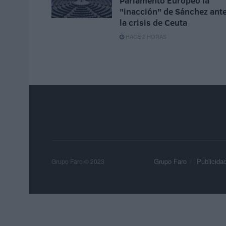
Parlamento Europeo la
"inacción" de Sánchez ant
la crisis de Ceuta
HACE 2 HORAS
Grupo Faro
Publicida
Grupo Faro © 2023