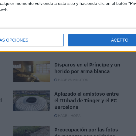
alquier momento volviendo a este sitio y haciendo clic en el botón "Pri
 web.
ÁS OPCIONES
ACEPTO
Disparos en el Príncipe y un
herido por arma blanca
HACE 25 MINUTOS
Aplazado el amistoso entre
d
el Ittihad de Tánger y el FC
Barcelona
HACE 1 HORA
Preocupación por las fotos