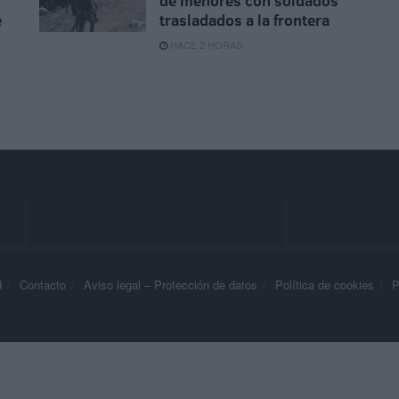
de menores con soldados
e
trasladados a la frontera
HACE 2 HORAS
d
Contacto
Aviso legal – Protección de datos
Política de cookies
P