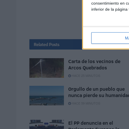
consentimiento en cu
inferior de la página
M
Related
Posts
Carta de los vecinos de
Arcos Quebrados
HACE 25 MINUTOS
Orgullo de un pueblo que
nunca pierde su humanida
HACE 59 MINUTOS
El PP denuncia en el