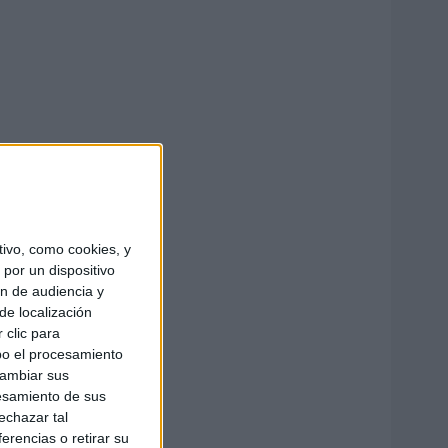
ivo, como cookies, y
por un dispositivo
ón de audiencia y
de localización
 clic para
bo el procesamiento
cambiar sus
esamiento de sus
echazar tal
erencias o retirar su