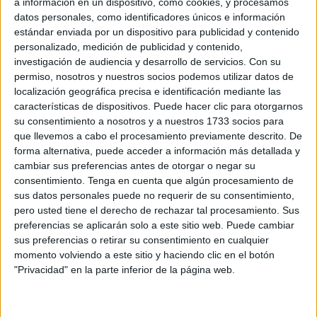
a información en un dispositivo, como cookies, y procesamos
la criminalidad. Un encuentro de cuyos resultados también
datos personales, como identificadores únicos e información
estándar enviada por un dispositivo para publicidad y contenido
están muy pendientes Ceuta y Melilla.
personalizado, medición de publicidad y contenido,
investigación de audiencia y desarrollo de servicios.
Con su
Así lo expresan ambos ministros en un comunicado
permiso, nosotros y nuestros socios podemos utilizar datos de
conjunto remitido a los medios de comunicación tras el
localización geográfica precisa e identificación mediante las
encuentro que han mantenido en la capital, concretamente
características de dispositivos. Puede hacer clic para otorgarnos
en la sede del Ministerio del Interior, donde los dos
su consentimiento a nosotros y a nuestros 1733 socios para
que llevemos a cabo el procesamiento previamente descrito. De
dirigentes han subrayado la importancia estratégica de las
forma alternativa, puede acceder a información más detallada y
relaciones entre ambos países, basadas en "los lazos de
cambiar sus preferencias antes de otorgar o negar su
amistad y fraternidad" que unen a los reyes Mohammed VI
consentimiento.
Tenga en cuenta que algún procesamiento de
y Felipe VI.
sus datos personales puede no requerir de su consentimiento,
pero usted tiene el derecho de rechazar tal procesamiento. Sus
preferencias se aplicarán solo a este sitio web. Puede cambiar
sus preferencias o retirar su consentimiento en cualquier
momento volviendo a este sitio y haciendo clic en el botón
"Privacidad" en la parte inferior de la página web.