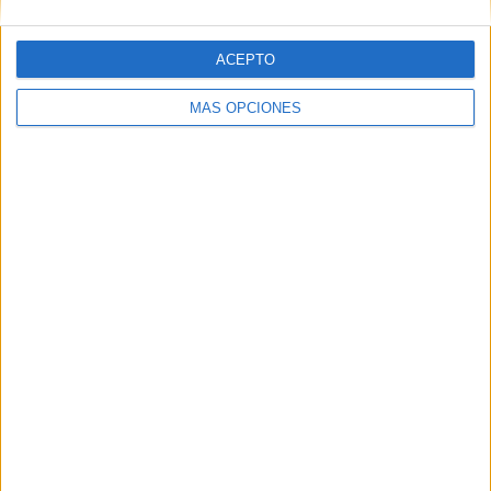
Orgullo de un pueblo que nunca pierde
ACEPTO
su humanidad
HACE 5 HORAS
MÁS OPCIONES
Aplazado el amistoso entre el Ittihad de
Tánger y el FC Barcelona
HACE 6 HORAS
El PP denuncia en el Parlamento Europeo
la "inacción" de Sánchez ante la crisis de
Ceuta
HACE 6 HORAS
Preocupación por las fotos de menores
con soldados trasladados a la frontera
HACE 6 HORAS