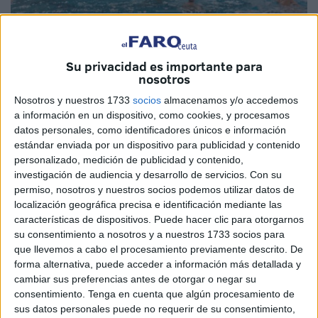
Su privacidad es importante para
nosotros
Nosotros y nuestros 1733
socios
almacenamos y/o accedemos
a información en un dispositivo, como cookies, y procesamos
datos personales, como identificadores únicos e información
España se impuso sin problemas frente a Kazajistán (16-4)
estándar enviada por un dispositivo para publicidad y contenido
personalizado, medición de publicidad y contenido,
y queda a la espera de lo que hagan en sus partidos
investigación de audiencia y desarrollo de servicios.
Con su
Holanda e Italia para confirmar su posición final. Los de
permiso, nosotros y nuestros socios podemos utilizar datos de
Gabi Hernández han ido a más con el paso de los minutos
localización geográfica precisa e identificación mediante las
y han cuajado un tercer parcial demoledor (7-0) para
características de dispositivos. Puede hacer clic para otorgarnos
su consentimiento a nosotros y a nuestros 1733 socios para
noquear a un rival que no logra meterse en los cuartos. Su
que llevemos a cabo el procesamiento previamente descrito. De
rival será Canadá, que derrotó a Francia con autoridad (13-
forma alternativa, puede acceder a información más detallada y
5).
cambiar sus preferencias antes de otorgar o negar su
consentimiento.
Tenga en cuenta que algún procesamiento de
El primer periodo comenzaba con una España, liderada
sus datos personales puede no requerir de su consentimiento,