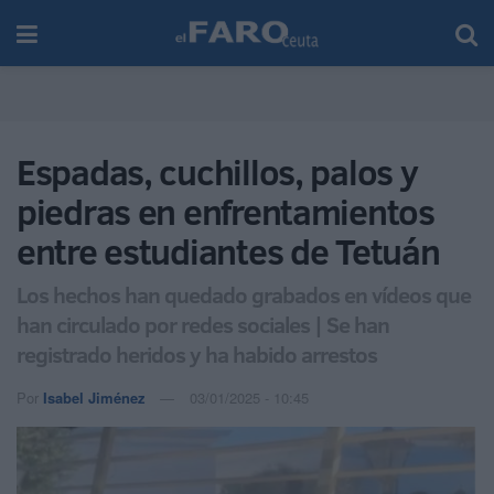
Espadas, cuchillos, palos y
piedras en enfrentamientos
entre estudiantes de Tetuán
Los hechos han quedado grabados en vídeos que
han circulado por redes sociales | Se han
registrado heridos y ha habido arrestos
Por
Isabel Jiménez
03/01/2025 - 10:45