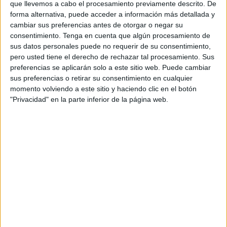
que llevemos a cabo el procesamiento previamente descrito. De
registrados en fotografías y vídeos que han circulado en
forma alternativa, puede acceder a información más detallada y
redes sociales estallaron en horas de la tarde involucrando
cambiar sus preferencias antes de otorgar o negar su
armas blancas como cuchillos, además de piedras y palos.
consentimiento.
Tenga en cuenta que algún procesamiento de
sus datos personales puede no requerir de su consentimiento,
De acuerdo con la información publicada por medios
pero usted tiene el derecho de rechazar tal procesamiento. Sus
preferencias se aplicarán solo a este sitio web. Puede cambiar
locales, las dos facciones que se enfrentaron fueron las
sus preferencias o retirar su consentimiento en cualquier
que se hacen llamar ‘Los Progresistas de Al-Qa'ida’ y ‘Los
momento volviendo a este sitio y haciendo clic en el botón
Secuaces Izquierdistas’
"Privacidad" en la parte inferior de la página web.
Los hecho violentos a los que se ha hecho referencia se
extendieron desde la plaza principal hasta la zona del
comedor, y luego fuera del edificio de la facultad,
causando pánico entre los estudiantes y el personal que
se escondieron dentro de las aulas y grabaron lo que
estaba ocurriendo.