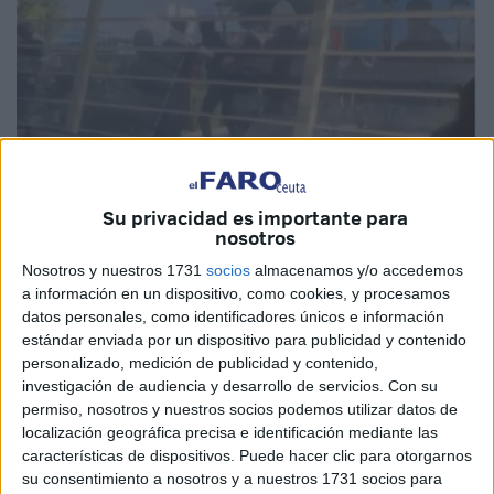
Su privacidad es importante para
Imágenes cedidas
nosotros
Nosotros y nuestros 1731
socios
almacenamos y/o accedemos
a información en un dispositivo, como cookies, y procesamos
datos personales, como identificadores únicos e información
Lesiones, arrestos y pérdidas materiales Este ha sido el
estándar enviada por un dispositivo para publicidad y contenido
resultado de una serie de violentos enfrentamientos entre
personalizado, medición de publicidad y contenido,
facciones de estudiantes de la Facultad de Ciencias
investigación de audiencia y desarrollo de servicios.
Con su
Jurídicas, Económicas y Sociales de Tetuán registrados el
permiso, nosotros y nuestros socios podemos utilizar datos de
localización geográfica precisa e identificación mediante las
pasado jueves 2 de enero.
características de dispositivos. Puede hacer clic para otorgarnos
su consentimiento a nosotros y a nuestros 1731 socios para
Los episodios violentos que incluiso han quedado