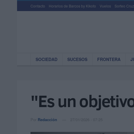
Contacto
Horarios de Barcos by Kikoto
Vuelos
Sorteo Cruz
SOCIEDAD
SUCESOS
FRONTERA
J
"Es un objetiv
Por
Redacción
27/01/2026 - 07:25