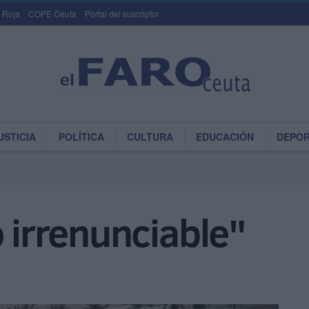
 Roja
COPE Ceuta
Portal del suscriptor
USTICIA
POLÍTICA
CULTURA
EDUCACIÓN
DEPO
o irrenunciable"