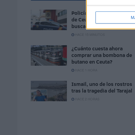
Policía detiene en el puert
M
de Ceuta a un criminal
buscado en Francia
HACE 15 MINUTOS
¿Cuánto cuesta ahora
comprar una bombona de
butano en Ceuta?
HACE 1 HORA
Ismail, uno de los rostros
tras la tragedia del Tarajal
HACE 2 HORAS