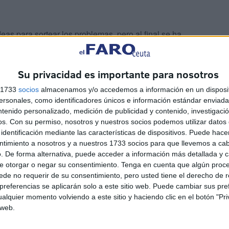
as para sortear los problemas, pero al final se ha
proyecto de futuro, pero engarzado en un compromiso del
Su privacidad es importante para nosotros
s 1733
socios
almacenamos y/o accedemos a información en un disposit
sonales, como identificadores únicos e información estándar enviada 
ntenido personalizado, medición de publicidad y contenido, investigaci
os.
Con su permiso, nosotros y nuestros socios podemos utilizar datos 
identificación mediante las características de dispositivos. Puede hacer
ntimiento a nosotros y a nuestros 1733 socios para que llevemos a ca
erá distinto, habrá que conocerlo, entenderlo y adaptarlo
. De forma alternativa, puede acceder a información más detallada y 
. Ahora quedan meses por delante de trabajo, de
e otorgar o negar su consentimiento.
Tenga en cuenta que algún proc
sponder a un compromiso aspirado por muchos ceutíes.
de no requerir de su consentimiento, pero usted tiene el derecho de r
referencias se aplicarán solo a este sitio web. Puede cambiar sus pref
alquier momento volviendo a este sitio y haciendo clic en el botón "Pri
 web.