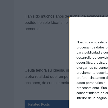
Han sido muchos años de lucha, de avances e ide
podido no solo idear sino también presentar un 
presente.
Nosotros y nuestro
procesamos datos per
para publicidad y co
desarrollo de servici
geográfica precisa e 
otorgarnos su conse
Ceuta tendrá su iglesia, su capilla y su rincón. S
previamente descrito
a otra realidad que rompe con lo que se conoció
preferencias antes d
acciones, de cumplir metas y, sobre todo, de re
datos personales pue
procesamiento. Sus p
consentimiento en cu
inferior de la página
Related
Posts