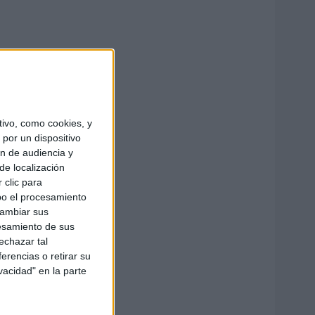
ivo, como cookies, y
por un dispositivo
ón de audiencia y
de localización
 clic para
bo el procesamiento
cambiar sus
esamiento de sus
echazar tal
erencias o retirar su
vacidad" en la parte