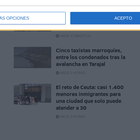
o
Fallece un subsahariano tras
ÁS OPCIONES
ACEPTO
cruzar en parapente de
Marruecos a Ceuta
HACE 41 MINUTOS
Cinco taxistas marroquíes,
entre los condenados tras la
avalancha en Tarajal
HACE 2 HORAS
El reto de Ceuta: casi 1.400
menores inmigrantes para
una ciudad que solo puede
atender a 30
HACE 3 HORAS