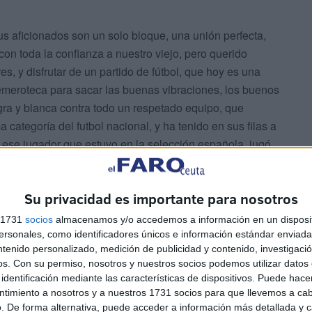
 aficionados son un solo bloque, una unión perfecta,
 con toda la confianza a nuestro viejo, pero querido
s, y disfrutar de un partido de fútbol, que hoy es una
emeroteca para sacar las buenas vibraciones, los buenos
gra y blanca contra todo un respetado equipo, que
ategoría del futbol nacional, y ha tenido en sus filas a
, ese jugador que estuvo en la selección española, jugó
ado por unos aprovechados de la época de los pistoleros.
Su privacidad es importante para nosotros
s 1731
socios
almacenamos y/o accedemos a información en un disposit
sonales, como identificadores únicos e información estándar enviada 
ntenido personalizado, medición de publicidad y contenido, investigaci
os.
Con su permiso, nosotros y nuestros socios podemos utilizar datos 
identificación mediante las características de dispositivos. Puede hacer
ntimiento a nosotros y a nuestros 1731 socios para que llevemos a ca
os, para estar junto a nosotros, para darnos ese calor,
. De forma alternativa, puede acceder a información más detallada y 