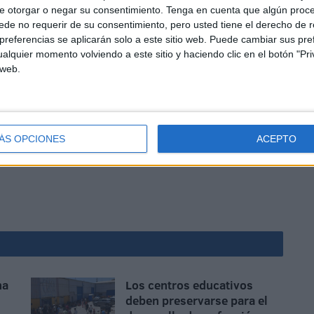
o si de respeto, aunque en el terreno de juego solo hay
e otorgar o negar su consentimiento.
Tenga en cuenta que algún proc
s de ser hombres. Desde aquí, desde mi estudio solo
de no requerir de su consentimiento, pero usted tiene el derecho de r
referencias se aplicarán solo a este sitio web. Puede cambiar sus pref
, que " es la mejor, y tiene la mejor afición", y que
alquier momento volviendo a este sitio y haciendo clic en el botón "Pri
 web.
ÁS OPCIONES
ACEPTO
na
Los centros educativos
deben preservarse para el