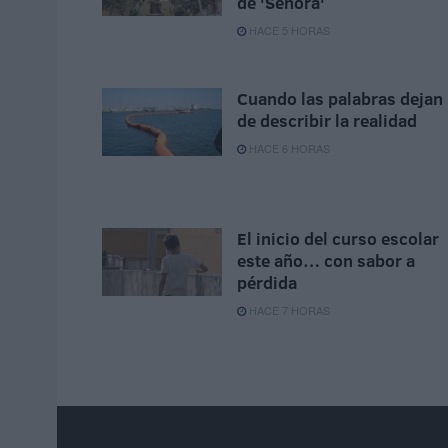
de 'Señora'
HACE 5 HORAS
Cuando las palabras dejan
de describir la realidad
HACE 6 HORAS
El inicio del curso escolar
este año… con sabor a
pérdida
HACE 7 HORAS