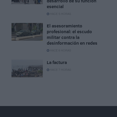
desarrollo de su función
esencial
HACE 5 HORAS
El asesoramiento
profesional: el escudo
militar contra la
desinformación en redes
HACE 6 HORAS
La factura
HACE 7 HORAS