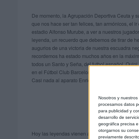
De momento, la Agrupación Deportiva Ceuta y sus
que nos hace ser tan felices, tan armónicos, el ir
estadio Alfonso Murube, a ver a nuestros jugadore
leyenda, un recuerdo que debemos de tirar de h
augurios de una victoria de nuestra escuadra ne
recordemos ha estado muchos años en la máxima c
todos un Santo y Seña, del futbol español, Quini
en el Fútbol Club Barcelona, y que fue secuestr
Casi nada al aparato Enrique Castro "Quini".
Nosotros y nuestro
procesamos datos per
para publicidad y co
desarrollo de servici
geográfica precisa e 
otorgarnos su conse
Hoy las leyendas vienen a sentarse junto a nosotr
previamente descrito