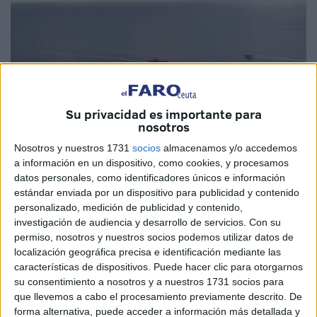
Su privacidad es importante para
nosotros
Nosotros y nuestros 1731
socios
almacenamos y/o accedemos
a información en un dispositivo, como cookies, y procesamos
datos personales, como identificadores únicos e información
Imagen de Archivo
estándar enviada por un dispositivo para publicidad y contenido
personalizado, medición de publicidad y contenido,
investigación de audiencia y desarrollo de servicios.
Con su
permiso, nosotros y nuestros socios podemos utilizar datos de
localización geográfica precisa e identificación mediante las
Un nuevo informe del Ministerio de Interior del Gobierno de
características de dispositivos. Puede hacer clic para otorgarnos
España recoge los flujos de inmigración irregular que se
su consentimiento a nosotros y a nuestros 1731 socios para
adentran en territorio nacional para lo que llevamos de
que llevemos a cabo el procesamiento previamente descrito. De
forma alternativa, puede acceder a información más detallada y
año: del 1 de enero al 15 de febrero. Estos informes