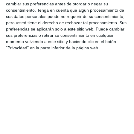
cambiar sus preferencias antes de otorgar o negar su
reflejan el tránsito de inmigrantes en los principales focos
consentimiento.
Tenga en cuenta que algún procesamiento de
del país que, por su situación geográfica, son puertas de
sus datos personales puede no requerir de su consentimiento,
entrada al suelo español. Ceuta, Melilla, Canarias e Islas
pero usted tiene el derecho de rechazar tal procesamiento. Sus
preferencias se aplicarán solo a este sitio web. Puede cambiar
Baleares desglosan esta estadística en la que, en términos
sus preferencias o retirar su consentimiento en cualquier
generales, queda un hecho bastante claro: las entradas
momento volviendo a este sitio y haciendo clic en el botón
irregulares se han reducido a más de la mitad respecto al
"Privacidad" en la parte inferior de la página web.
mismo período del año previo.
Fueron 954 las contabilizadas por Interior, en comparación
con las 2.180 registradas hasta el 15 de febrero de 2020. Y
es que este primer mes y medio del año pasado aún no
estaban marcados por las restricciones y el control
derivado de la pandemia de coronavirus, una característica
que ha visto limitado el tránsito entre países. Sin embargo,
y atendiendo a estas mismas cifras, se da la situación
inversa en cuanto a las entradas por vía marítima en Ceuta
para este período: mientras que en 2020 eran 21 las