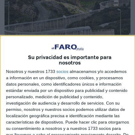
Su privacidad es importante para
nosotros
Nosotros y nuestros 1733
socios
almacenamos y/o accedemos
Imagen de Archivo
a información en un dispositivo, como cookies, y procesamos
datos personales, como identificadores únicos e información
estándar enviada por un dispositivo para publicidad y contenido
personalizado, medición de publicidad y contenido,
De acuerdo con el
informe quincenal del Ministerio del
investigación de audiencia y desarrollo de servicios.
Con su
permiso, nosotros y nuestros socios podemos utilizar datos de
Interior
sobre Inmigración Irregular 2022, con datos
localización geográfica precisa e identificación mediante las
acumulados del 1 de enero al 30 de septiembre, se
características de dispositivos. Puede hacer clic para otorgarnos
mantiene la disminución de inmigrantes llegados por vía
su consentimiento a nosotros y a nuestros 1733 socios para
marítima a Ceuta, mientras que
por vía terrestre
las cifras
que llevemos a cabo el procesamiento previamente descrito. De