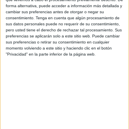
continúan en alza.
forma alternativa, puede acceder a información más detallada y
cambiar sus preferencias antes de otorgar o negar su
Los datos acumulados desde el 1 de enero al 30 de
consentimiento.
Tenga en cuenta que algún procesamiento de
sus datos personales puede no requerir de su consentimiento,
septiembre de 2022 comparados con el mismo periodo de
pero usted tiene el derecho de rechazar tal procesamiento. Sus
2021 dan cuenta de una disminución en la llegada de
preferencias se aplicarán solo a este sitio web. Puede cambiar
inmigrantes por vía marítima a Ceuta, al pasar de 694
sus preferencias o retirar su consentimiento en cualquier
personas a 107, lo que representa una baja de 84,6%.
momento volviendo a este sitio y haciendo clic en el botón
"Privacidad" en la parte inferior de la página web.
En lo que respecta a las embarcaciones, en el 2021
ingresaron 134 en este periodo, mientras que en lo que va
de 2022 se han contabilizado 22.
Más inmigrantes que ingresan por tierra
El total de inmigrantes llegados a Ceuta
por vía terrestre,
por el contrario, continúa aumentando. En este informe se
refleja un alza de 42,2%, al pasar de 576 en el 2021 a 819
en lo que ha transcurrido del año, con datos acumulados