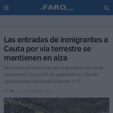
Las entradas de inmigrantes a
Ceuta por vía terrestre se
mantienen en alza
66 personas fueron las que ingresaron por esta
vía entre el 15 y el 30 de septiembre, y desde
agosto hasta septiembre fueron 117
Por
P.L.
03/10/2022 - 12:51