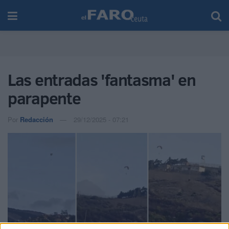
Las entradas 'fantasma' en
parapente
Por
Redacción
29/12/2025 - 07:21