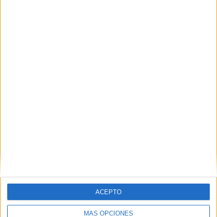
Related
Posts
La crisis que Marruecos ha causado en
Ceuta extiende sus tentáculos al PSOE
HACE 14 SEGUNDOS
Crisis en Ceuta: petición urgente de
intervención institucional
HACE 43 MINUTOS
Cientos de menores que entraron en la
avalancha colapsan la comisaría de la
Policía
HACE 2 HORAS
Dónde y cómo se podrá ver el eclipse en
Ceuta
ACEPTO
HACE 2 HORAS
MÁS OPCIONES