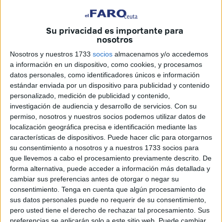
Su privacidad es importante para
Imágenes cedidas
nosotros
Nosotros y nuestros 1733
socios
almacenamos y/o accedemos
a información en un dispositivo, como cookies, y procesamos
datos personales, como identificadores únicos e información
El Gobierno de España ha negado las entradas de
estándar enviada por un dispositivo para publicidad y contenido
personalizado, medición de publicidad y contenido,
inmigrantes en parapente en Ceuta. Las ha negado porque
investigación de audiencia y desarrollo de servicios.
Con su
en respuesta ofrecida al diputado del PP, Javier Celaya, ni
permiso, nosotros y nuestros socios podemos utilizar datos de
siquiera las menciona. Quedan, no obstante, en los partes
localización geográfica precisa e identificación mediante las
oficiales de la Guardia Civil.
características de dispositivos. Puede hacer clic para otorgarnos
su consentimiento a nosotros y a nuestros 1733 socios para
No hay explicación para entender este tipo de respuestas
que llevemos a cabo el procesamiento previamente descrito. De
cuando existen hasta grabaciones de esas 2 entradas
forma alternativa, puede acceder a información más detallada y
cambiar sus preferencias antes de otorgar o negar su
constatadas. Negar que se produjeron es algo no solo
consentimiento.
Tenga en cuenta que algún procesamiento de
pueril sino grave porque supone ocultar la verdad a todo
sus datos personales puede no requerir de su consentimiento,
un diputado, amén de incumplir la ley de transparencia.
pero usted tiene el derecho de rechazar tal procesamiento. Sus
preferencias se aplicarán solo a este sitio web. Puede cambiar