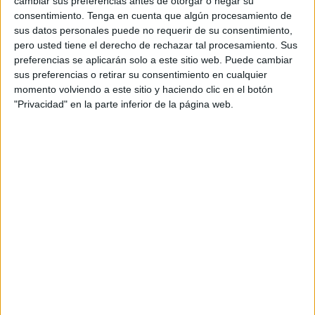
cambiar sus preferencias antes de otorgar o negar su
se han puesto a la venta las entradas para el
concierto
de
consentimiento.
Tenga en cuenta que algún procesamiento de
Cuaresma
al aire libre y frente a la puerta principal de la
sus datos personales puede no requerir de su consentimiento,
pero usted tiene el derecho de rechazar tal procesamiento. Sus
Santa Catedral de Nuestra Señora de la Asunción de
preferencias se aplicarán solo a este sitio web. Puede cambiar
Ceuta.
sus preferencias o retirar su consentimiento en cualquier
momento volviendo a este sitio y haciendo clic en el botón
Este esperado concierto está programado a las 11:45
"Privacidad" en la parte inferior de la página web.
horas del próximo domingo 27 de marzo. Actuarán la
Banda de Cornetas y Tambores del Santísimo Cristo de las
Tres Caídas de Triana (Sevilla) y, con anterioridad, lo hará
la Agrupación Musical Nuestro Padre Jesús Caído de
Ceuta.
La plaza de África estará acotada con asientos para el
evento musical, ha indicado el Consejo de Hermandades y
Cofradías de la Ciudad y Obispado de Ceuta. El precio de
las entradas está fijado en cinco euros y la recaudación se
destinará a obras sociales para una entidad benéfica de la
ciudad autónoma.