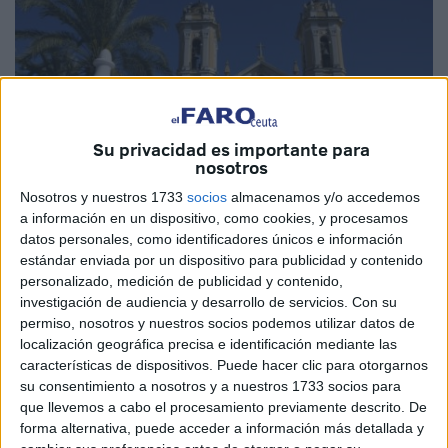
Su privacidad es importante para
nosotros
Nosotros y nuestros 1733
socios
almacenamos y/o accedemos
a información en un dispositivo, como cookies, y procesamos
datos personales, como identificadores únicos e información
estándar enviada por un dispositivo para publicidad y contenido
personalizado, medición de publicidad y contenido,
Imagen de archivo
investigación de audiencia y desarrollo de servicios.
Con su
permiso, nosotros y nuestros socios podemos utilizar datos de
localización geográfica precisa e identificación mediante las
características de dispositivos. Puede hacer clic para otorgarnos
El
Consejo de Hermandades y Cofradías de la Ciudad
su consentimiento a nosotros y a nuestros 1733 socios para
que llevemos a cabo el procesamiento previamente descrito. De
y Obispado de Ceuta
ha comunicado que, a partir hoy
forma alternativa, puede acceder a información más detallada y
miércoles y en la taquilla del Teatro Auditorio del Revellín,