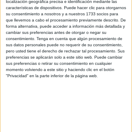
localización geográfica precisa e identificación mediante las
características de dispositivos. Puede hacer clic para otorgarnos
A través de este curso se pretende ofrecer a toda la
su consentimiento a nosotros y a nuestros 1733 socios para
población una visión clara, no alarmista y basada en
que llevemos a cabo el procesamiento previamente descrito. De
evidencias científicas y en los datos actuales sobre esta
forma alternativa, puede acceder a información más detallada y
nueva pandemia. En este curso se han tomado como
cambiar sus preferencias antes de otorgar o negar su
fuente todos los documentos elaborados para
consentimiento.
Tenga en cuenta que algún procesamiento de
sus datos personales puede no requerir de su consentimiento,
profesionales sanitarios por parte del Ministerio de
pero usted tiene el derecho de rechazar tal procesamiento. Sus
Sanidad español que sirven (salvo adaptaciones locales
preferencias se aplicarán solo a este sitio web. Puede cambiar
funcionales en las diferentes CCAA) de guía general de
sus preferencias o retirar su consentimiento en cualquier
aplicación en todo el país.
momento volviendo a este sitio y haciendo clic en el botón
"Privacidad" en la parte inferior de la página web.
El curso comenzará el viernes 13 de marzo y finalizará el
13 de abril.
La inscripción se puede realizar ya a través de la siguiente
dirección web:
https://www.saluslife.app/cursos/como-
prevenir-la-infeccion-por-coronavirus-covid19
El curso podrá ser realizado por todas las personas