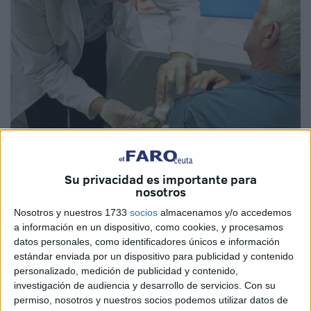
Su privacidad es importante para
nosotros
El Colegio de Enfermería de Ceuta iniciará el 13 de marzo
Nosotros y nuestros 1733
socios
almacenamos y/o accedemos
a información en un dispositivo, como cookies, y procesamos
el curso gratuito dirigido a la ciudadanía titulado “Como
datos personales, como identificadores únicos e información
Prevenir la Infección por Coronavirus (COVID19)”. Este
estándar enviada por un dispositivo para publicidad y contenido
curso se podrá realizar a través de SalusLife, servicio de
personalizado, medición de publicidad y contenido,
formación online dirigido a la ciudadanía asociado a la
investigación de audiencia y desarrollo de servicios.
Con su
permiso, nosotros y nuestros socios podemos utilizar datos de
plataforma tecnológica SalusOne.