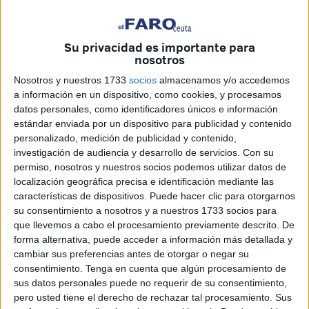
Su privacidad es importante para
nosotros
Raúl Gómez
Nosotros y nuestros 1733
socios
almacenamos y/o accedemos
a información en un dispositivo, como cookies, y procesamos
datos personales, como identificadores únicos e información
estándar enviada por un dispositivo para publicidad y contenido
El Gobierno de España ha aprobado
la Renta Mínima
personalizado, medición de publicidad y contenido,
Vital,
una medida que se basa en prevenir el riesgo de
investigación de audiencia y desarrollo de servicios.
Con su
permiso, nosotros y nuestros socios podemos utilizar datos de
pobreza y exclusión social de las personas en una
localización geográfica precisa e identificación mediante las
situación económica delicada, y que este lunes ha sido
características de dispositivos. Puede hacer clic para otorgarnos
publicada en el Boletín Oficial del Estado (BOE) .
su consentimiento a nosotros y a nuestros 1733 socios para
que llevemos a cabo el procesamiento previamente descrito. De
Dirigida a personas que se encuentren en una situación de
forma alternativa, puede acceder a información más detallada y
vulnerabilidad por carecer de recursos económicos
cambiar sus preferencias antes de otorgar o negar su
consentimiento.
Tenga en cuenta que algún procesamiento de
suficientes para la cobertura de sus necesidades
sus datos personales puede no requerir de su consentimiento,
básicas,
el plazo para solicitar estas ayudas se abre el
pero usted tiene el derecho de rechazar tal procesamiento. Sus
15 de junio
y podrán presentarse las solicitudes a través