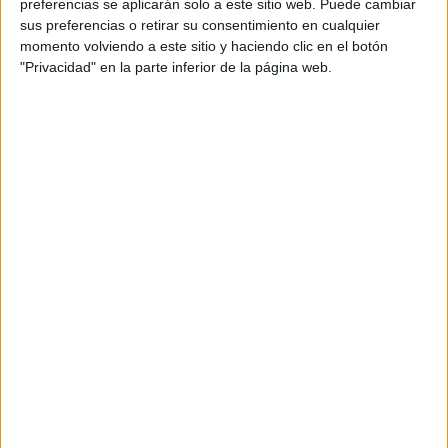
preferencias se aplicarán solo a este sitio web. Puede cambiar
de la sede electrónica de la Seguridad Social, entre otras
sus preferencias o retirar su consentimiento en cualquier
opciones.
momento volviendo a este sitio y haciendo clic en el botón
"Privacidad" en la parte inferior de la página web.
Con ello, en FaroTV hemos salido a la calle para preguntar
a los ceutíes su opinión sobre esta nueva medida
impulsada desde el Gobierno.
Tags:
Ingreso Mínimo Vital (IMV)
La Encuesta