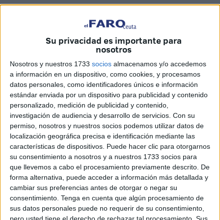
Su privacidad es importante para
nosotros
FaroTV
Nosotros y nuestros 1733
socios
almacenamos y/o accedemos
a información en un dispositivo, como cookies, y procesamos
datos personales, como identificadores únicos e información
La calima cargada de arena
procedente del Sáhara ha
estándar enviada por un dispositivo para publicidad y contenido
personalizado, medición de publicidad y contenido,
dejado este jueves por la tarde increíbles imágenes en
investigación de audiencia y desarrollo de servicios.
Con su
Ceuta en un escenario único digno de contemplar a causa
permiso, nosotros y nuestros socios podemos utilizar datos de
del polvo sahariano. Además, unido a las intensas lluvias
localización geográfica precisa e identificación mediante las
ha ido dejando un reguero de barro en las calles,
características de dispositivos. Puede hacer clic para otorgarnos
su consentimiento a nosotros y a nuestros 1733 socios para
vehículos y hasta en la ropa de los ciudadanos que
que llevemos a cabo el procesamiento previamente descrito. De
paseaban por la ciudad.
forma alternativa, puede acceder a información más detallada y
cambiar sus preferencias antes de otorgar o negar su
Tras estos momentos vividos,
FaroTV
ha salido a la calle
consentimiento.
Tenga en cuenta que algún procesamiento de
para preguntar a los ceutíes qué les pareció la calima ayer
sus datos personales puede no requerir de su consentimiento,
y cómo vivieron ese momento donde vieron la ciudad
pero usted tiene el derecho de rechazar tal procesamiento. Sus