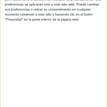
preferencias se aplicarán solo a este sitio web. Puede cambiar
autónoma
teñida de color naranja.
sus preferencias o retirar su consentimiento en cualquier
momento volviendo a este sitio y haciendo clic en el botón
"Privacidad" en la parte inferior de la página web.
Tags:
La Encuesta
Tiempo y clima
Related
Posts