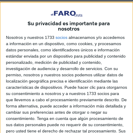
Su privacidad es importante para
nosotros
Nosotros y nuestros 1733
socios
almacenamos y/o accedemos
Imágenes: FaroTV
a información en un dispositivo, como cookies, y procesamos
datos personales, como identificadores únicos e información
estándar enviada por un dispositivo para publicidad y contenido
personalizado, medición de publicidad y contenido,
Un equipo de
FaroTV
ha salido a la calle a
preguntar
a la
investigación de audiencia y desarrollo de servicios.
Con su
permiso, nosotros y nuestros socios podemos utilizar datos de
ciudadanía si opina que la duración de la
Feria
de Ceuta
localización geográfica precisa e identificación mediante las
ha sido excesiva.
características de dispositivos. Puede hacer clic para otorgarnos
su consentimiento a nosotros y a nuestros 1733 socios para
Las Fiestas Patronales se han prolongado este año a lo
que llevemos a cabo el procesamiento previamente descrito. De
largo de ocho días, como ya ocurriese en 2023, tras
un
forma alternativa, puede acceder a información más detallada y
acuerdo en el Pleno de la Asamblea de Ceuta
.
cambiar sus preferencias antes de otorgar o negar su
consentimiento.
Tenga en cuenta que algún procesamiento de
sus datos personales puede no requerir de su consentimiento,
pero usted tiene el derecho de rechazar tal procesamiento. Sus