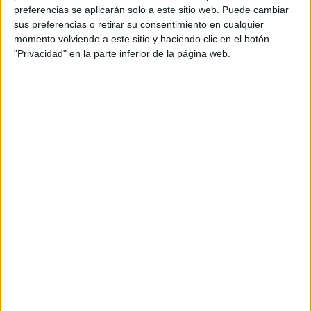
preferencias se aplicarán solo a este sitio web. Puede cambiar
sus preferencias o retirar su consentimiento en cualquier
momento volviendo a este sitio y haciendo clic en el botón
"Privacidad" en la parte inferior de la página web.
Tags:
Feria
La Encuesta
Patrimonio
Related
Posts
De Los Morancos a Tomás Roncero: los
mensajes de ánimo hacia Ceuta
HACE 2 DÍAS
Javier Beneroso, treinta años bajo las