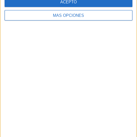
HACE 4 DÍAS
ACEPTO
MÁS OPCIONES
Comments
2
Comunicador
comentó:
hace 2 años
Muy buena respuesta la de la señora mayor con gafas
ahumadas; para mí, la mejor de los encuestados Coherente,
precisa y sin titubeos.
Idioma nuevo
comentó:
hace 2 años
Tar como semo