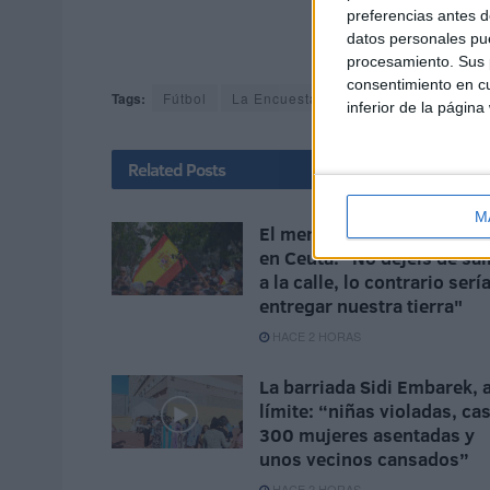
preferencias antes d
datos personales pue
procesamiento. Sus p
consentimiento en cu
Tags:
Fútbol
La Encuesta
Marruecos
Vecino
inferior de la página
Related
Posts
M
El mensaje que se hace vir
en Ceuta: "No dejéis de sal
a la calle, lo contrario serí
entregar nuestra tierra"
HACE 2 HORAS
La barriada Sidi Embarek, a
límite: “niñas violadas, cas
300 mujeres asentadas y
unos vecinos cansados”
HACE 2 HORAS