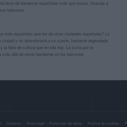
uta llena de banderas españolas más que nunca. Gracias a
 sus balcones
se más españoles que los de otras ciudades españolas? Lo
a ciudad y no abandonarla a su suerte, bastante degradada
y la falta de cultura que en ella hay. La lucha por la
a más allá de poner banderas en los balcones.
d
Contacto
Aviso legal – Protección de datos
Política de cookies
P