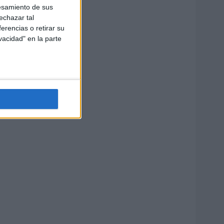
esamiento de sus
echazar tal
erencias o retirar su
vacidad" en la parte