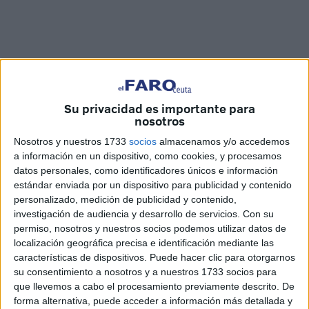
Su privacidad es importante para
nosotros
Nosotros y nuestros 1733
socios
almacenamos y/o accedemos
a información en un dispositivo, como cookies, y procesamos
Ya es conocida la medida que estudian desde el Gobierno
datos personales, como identificadores únicos e información
de España para reducir el impacto del
coronavirus
en
estándar enviada por un dispositivo para publicidad y contenido
personalizado, medición de publicidad y contenido,
todo el país. La posibilidad de
imponer un toque de
investigación de audiencia y desarrollo de servicios.
Con su
queda
ya está sobre la mesa y el debate, asimismo, está
permiso, nosotros y nuestros socios podemos utilizar datos de
servido.
localización geográfica precisa e identificación mediante las
características de dispositivos. Puede hacer clic para otorgarnos
Los ceutíes responden a
Faro TV
acerca de esta
su consentimiento a nosotros y a nuestros 1733 socios para
posibilidad cuya aprobación, de darse, conoceremos
que llevemos a cabo el procesamiento previamente descrito. De
forma alternativa, puede acceder a información más detallada y
próximamente y
opinan
al respecto de esta nueva