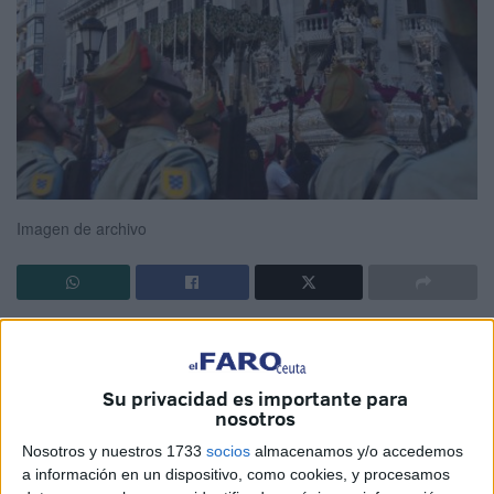
Imagen de archivo
La
Hermandad del Encuentro
volverá este
Martes Santo
a escribir una página más de devoción, fe y emoción por
las calles de Ceuta.
Su privacidad es importante para
nosotros
Como cada año, los corazones de cientos de ceutíes laten
Nosotros y nuestros 1733
socios
almacenamos y/o accedemos
con fuerza ante la inminente salida penitencial de una de
a información en un dispositivo, como cookies, y procesamos