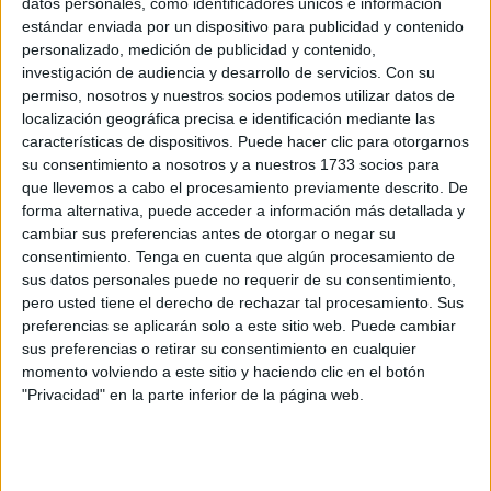
las cofradías más queridas de la ciudad. Porque el Martes
datos personales, como identificadores únicos e información
estándar enviada por un dispositivo para publicidad y contenido
Santo, en esta tierra entre mares, no es un día cualquiera.
personalizado, medición de publicidad y contenido,
Es un día mágico
, marcado a fuego en el calendario de
investigación de audiencia y desarrollo de servicios.
Con su
quienes viven la
Semana Santa
con el alma.
permiso, nosotros y nuestros socios podemos utilizar datos de
localización geográfica precisa e identificación mediante las
El momento mágico más esperado
características de dispositivos. Puede hacer clic para otorgarnos
su consentimiento a nosotros y a nuestros 1733 socios para
que llevemos a cabo el procesamiento previamente descrito. De
Ceuta entera espera con ilusión ese instante único: el
forma alternativa, puede acceder a información más detallada y
Encuentro entre Nuestro Padre Jesús Nazareno y la
cambiar sus preferencias antes de otorgar o negar su
Sacratísima Virgen de la Esperanza. Un momento que va
consentimiento.
Tenga en cuenta que algún procesamiento de
sus datos personales puede no requerir de su consentimiento,
más allá de lo estético o lo tradicional; es
un instante
pero usted tiene el derecho de rechazar tal procesamiento. Sus
sagrado en el que Madre e Hijo se miran
, en silencio,
preferencias se aplicarán solo a este sitio web. Puede cambiar
ante la mirada emocionada de un pueblo que contempla,
sus preferencias o retirar su consentimiento en cualquier
se estremece y reza.
momento volviendo a este sitio y haciendo clic en el botón
"Privacidad" en la parte inferior de la página web.
Frente al Palacio Autonómico, bajo los imponentes sones
de
‘El Novio de la Muerte’,
se produce uno de los
momentos más solemnes y conmovedores que pueden