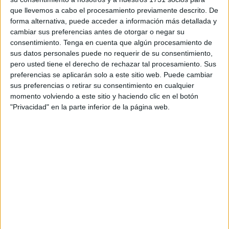
JAR Morales Losada. Camino del Norte Acuarela sobre papel 20
que llevemos a cabo el procesamiento previamente descrito. De
x13 cm
forma alternativa, puede acceder a información más detallada y
cambiar sus preferencias antes de otorgar o negar su
consentimiento.
Tenga en cuenta que algún procesamiento de
sus datos personales puede no requerir de su consentimiento,
pero usted tiene el derecho de rechazar tal procesamiento. Sus
Desde sus orígenes, muchos peregrinos que habían
preferencias se aplicarán solo a este sitio web. Puede cambiar
alcanzado la gozosa meta de Santiago, sentían la
sus preferencias o retirar su consentimiento en cualquier
necesidad de continuar su andadura hasta el fin del
momento volviendo a este sitio y haciendo clic en el botón
"Privacidad" en la parte inferior de la página web.
mundo, Finisterre, con la finalidad de rematar el Camino
contemplando el fantástico espectáculo del Sol
ocultándose tras el horizonte. En ello hay algo de
misterioso, mágico, cuyo origen se pierde en la oscuridad
de los tiempos, y que aún atrae a cientos de caminantes
que sienten la necesidad de asistir al término de un ciclo y
al inicio de uno nuevo.
A diferencia de todos los demás Caminos, que finalizan en
Compostela, éste se inicia en la misma plaza del