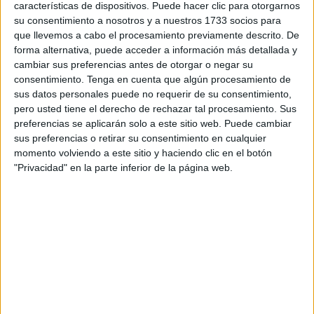
como ha sido el caso de la CEP y el SUP) exigiendo un
características de dispositivos. Puede hacer clic para otorgarnos
pronunciamiento oficial han caído en saco roto. A fecha de
su consentimiento a nosotros y a nuestros 1733 socios para
que llevemos a cabo el procesamiento previamente descrito. De
hoy, mes y medio después de que la cúpula policial
forma alternativa, puede acceder a información más detallada y
desmantelara de un plumazo el grupo UDYCO-
cambiar sus preferencias antes de otorgar o negar su
Delincuencia Organizada y ‘castigara’ a sus componentes
consentimiento.
Tenga en cuenta que algún procesamiento de
enviándolos a la frontera, no se ha dado explicación
sus datos personales puede no requerir de su consentimiento,
alguna sobre este movimiento de ficha, tampoco de por
pero usted tiene el derecho de rechazar tal procesamiento. Sus
preferencias se aplicarán solo a este sitio web. Puede cambiar
qué no se ha permitido que algunos de esos agentes
sus preferencias o retirar su consentimiento en cualquier
formen parte de otros grupos de investigación tras ser
momento volviendo a este sitio y haciendo clic en el botón
requeridos por sus responsables atendiendo a su valía
"Privacidad" en la parte inferior de la página web.
profesional. Nada. Ni una palabra en una Jefatura que
parece haberse convertido en un cortijo con protección
política incluida.
Sobre el tema UDYCO nadie habla. Se abrió una
información, se tomó declaración a todos los componentes
del grupo, pero las peticiones de explicaciones cursadas
por la CEP y el SUP nunca fueron atendidas ni se
esclarecieron. Las presuntas acusaciones que recibieron