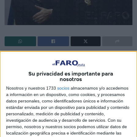
El único delegado de la CEP en la frontera, obligado a
cambiar de puesto en una decisión de la Jefatura sin
explicaciones. ¿Casualidad o respuesta por las críticas
Su privacidad es importante para
nosotros
sindicales?
Nosotros y nuestros 1733
socios
almacenamos y/o accedemos
a información en un dispositivo, como cookies, y procesamos
datos personales, como identificadores únicos e información
El diálogo que se le presupone a la Jefatura Superior con
estándar enviada por un dispositivo para publicidad y contenido
determinados sindicatos muestra una herida de guerra
personalizado, medición de publicidad y contenido,
investigación de audiencia y desarrollo de servicios.
Con su
cada vez más sangrante. Las denuncias públicas
permiso, nosotros y nuestros socios podemos utilizar datos de
realizadas por algunos de ellos (incluso de forma conjunta
localización geográfica precisa e identificación mediante las