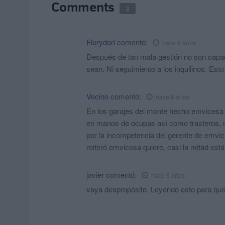
Comments
3
Florydori
comentó:
hace 6 años
Después de tan mala gestión no son capac
sean. Ni seguimiento a los inquilinos. Est
Vecino
comentó:
hace 6 años
En los garajes del monte hecho emvicesa 
en manos de ocupas así como trasteros, 
por la incompetencia del gerente de emvic
reiteró emvicesa quiere, casi la mitad es
javier
comentó:
hace 6 años
vaya despropósito. Leyendo esto para q