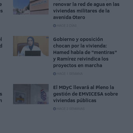
e
renovar la red de agua en las
as
viviendas militares de la
avenida Otero
HACE 2 DÍAS
l
Gobierno y oposición
d
chocan por la vivienda:
Hamed habla de "mentiras"
y Ramírez reivindica los
proyectos en marcha
HACE 1 SEMANA
El MDyC llevará al Pleno la
s
gestión de EMVICESA sobre
n
viviendas públicas
HACE 2 SEMANAS