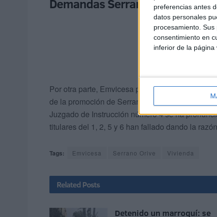
Demandas Serrano Orive
preferencias antes d
datos personales pue
procesamiento. Sus p
consentimiento en cu
inferior de la página
Por otra parte, Emvicesa presentó en los Juzgad
M
de la promoción de Serrano Orive que se niegan
Juzgado de Instrucción número 4 se ha pronuncia
titulares del 1, 2, 5 y 6 han fallado dando la razó
Tags:
Emvicesa
Serrano Orive
Vivienda
Related
Posts
Detenido un marroquí: se