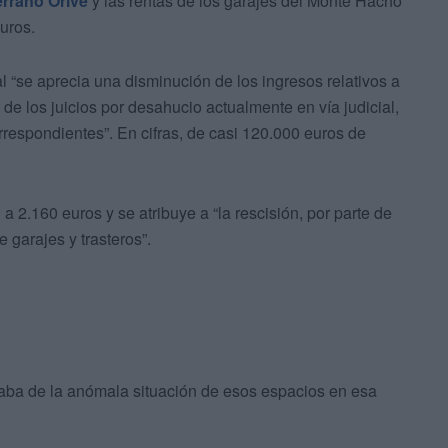
rrano Orive
y las rentas de los garajes del Monte Hacho
euros.
 “se aprecia una disminución de los ingresos relativos a
e los juicios por desahucio actualmente en vía judicial,
rrespondientes”. En cifras, de casi 120.000 euros de
 2.160 euros y se atribuye a “la rescisión, por parte de
e garajes y trasteros”.
aba de la anómala situación de esos espacios en esa