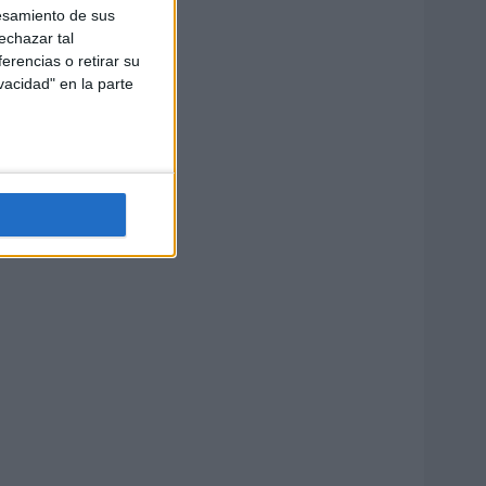
esamiento de sus
echazar tal
erencias o retirar su
vacidad" en la parte