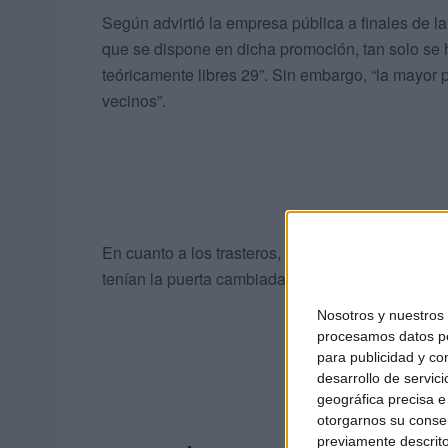
Según advirtió la empresa pública a finales de l
que se dispone en dicha promoción, tan solo se
teóricamente libres 29”. Sin embargo, “la mayor 
vecinos”.
En cuanto a los trasteros, tan solo tres se encon
tenían la puerta cambiada y uno el acceso “reven
Nosotros y nuestro
procesamos datos per
para publicidad y co
desarrollo de servici
geográfica precisa e 
otorgarnos su conse
previamente descrito