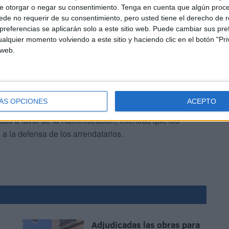
e otorgar o negar su consentimiento.
Tenga en cuenta que algún proc
de no requerir de su consentimiento, pero usted tiene el derecho de r
referencias se aplicarán solo a este sitio web. Puede cambiar sus pref
alquier momento volviendo a este sitio y haciendo clic en el botón "Pri
 web.
os cerca de 30 demandas contra otros tantos inquilinos
ÁS OPCIONES
ACEPTO
 a abandonar las casas. Hasta ahora solamente el
do a favor de la Administración, mientras que los
n a la defensa de los arrendatarios.
Adjudicadas las obras para