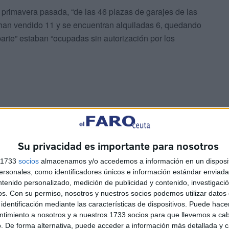
a primavera pasada, “de las 46 plazas de garajes de las
 han vendido 11 y se encuentran alquiladas 6, quedando
parte” estaban “ocupadas sin autorización por los
traban alquilados, 14 ocupados sin autorización, tres
tado”.
Su privacidad es importante para nosotros
s 1733
socios
almacenamos y/o accedemos a información en un disposit
sonales, como identificadores únicos e información estándar enviada 
ntenido personalizado, medición de publicidad y contenido, investigaci
os.
Con su permiso, nosotros y nuestros socios podemos utilizar datos 
identificación mediante las características de dispositivos. Puede hacer
ntimiento a nosotros y a nuestros 1733 socios para que llevemos a ca
. De forma alternativa, puede acceder a información más detallada y 