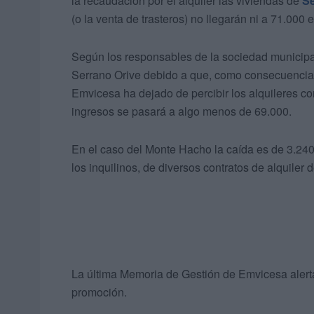
la recaudación por el alquiler las viviendas de
Se
(o la venta de trasteros) no llegarán ni a 71.000 
Según los responsables de la sociedad municipal
Serrano Orive debido a que, como consecuencia d
Emvicesa ha dejado de percibir los alquileres co
ingresos se pasará a algo menos de 69.000.
En el caso del Monte Hacho la caída es de 3.240 a
los inquilinos, de diversos contratos de alquiler d
La última Memoria de Gestión de Emvicesa alert
promoción.