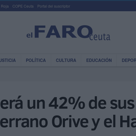
 Roja
COPE Ceuta
Portal del suscriptor
USTICIA
POLÍTICA
CULTURA
EDUCACIÓN
DEPO
erá un 42% de sus 
Serrano Orive y el 