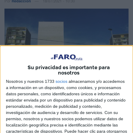
Por
Redacción
18/07/2021 - 10:30
Su privacidad es importante para
nosotros
Nosotros y nuestros 1733
socios
almacenamos y/o accedemos
a información en un dispositivo, como cookies, y procesamos
datos personales, como identificadores únicos e información
Imagen de archivo
estándar enviada por un dispositivo para publicidad y contenido
personalizado, medición de publicidad y contenido,
investigación de audiencia y desarrollo de servicios.
Con su
permiso, nosotros y nuestros socios podemos utilizar datos de
localización geográfica precisa e identificación mediante las
El Consejo de Administración de la sociedad municipal
características de dispositivos. Puede hacer clic para otorgarnos