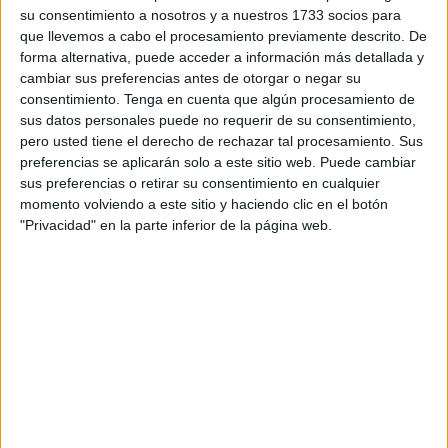
Emvicesa
, adscrita a la Consejería de Fomento y Turismo
su consentimiento a nosotros y a nuestros 1733 socios para
de Ceuta, ha acordado el inicio de las actuaciones
que llevemos a cabo el procesamiento previamente descrito. De
forma alternativa, puede acceder a información más detallada y
necesarias para recuperar la posesión de los garajes y
cambiar sus preferencias antes de otorgar o negar su
trasteros ocupados de manera ilegítima en la promoción
consentimiento.
Tenga en cuenta que algún procesamiento de
de 86
Viviendas
de Protección Oficial (VPO) del
Monte
sus datos personales puede no requerir de su consentimiento,
Hacho
.
pero usted tiene el derecho de rechazar tal procesamiento. Sus
preferencias se aplicarán solo a este sitio web. Puede cambiar
De manera paralela, el Consejo de Administración
sus preferencias o retirar su consentimiento en cualquier
también ha dado su visto bueno a la aprobación del
momento volviendo a este sitio y haciendo clic en el botón
"Privacidad" en la parte inferior de la página web.
expediente para la enajenación de los 37 trasteros y 31
garajes propiedad de Emvicesa, así como el pliego de
condiciones y el precio de venta establecidos para los
mismos. Todo ello con el objetivo de facilitar el acceso a
los propietarios de las viviendas de esta promoción
pública.
La Ciudad contactará con las comunidades de
propietarios para notificarlo a los vecinos