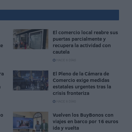
El comercio local reabre sus
puertas parcialmente y
te
recupera la actividad con
cautela
HACE 6 DÍAS
ra
El Pleno de la Cámara de
Comercio exige medidas
a
estatales urgentes tras la
crisis fronteriza
HACE 6 DÍAS
io
Vuelven los BuyBonos con
viajes en barco por 16 euros
ida y vuelta