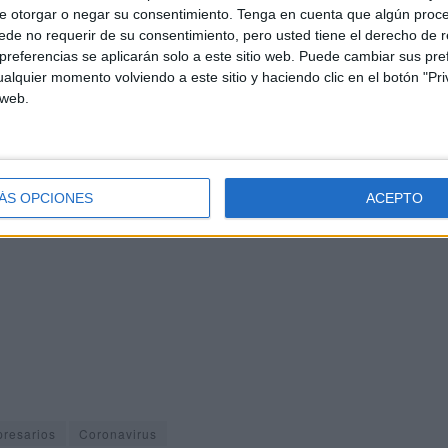
e otorgar o negar su consentimiento.
Tenga en cuenta que algún proc
de no requerir de su consentimiento, pero usted tiene el derecho de r
 de Economía y Hacienda, Procesa, Servicios Tributarios
referencias se aplicarán solo a este sitio web. Puede cambiar sus pref
nto con la disposición del Gobierno, han permitido
alquier momento volviendo a este sitio y haciendo clic en el botón "Pri
 web.
de las empresas que favorezcan la supervivencia de las
ue dichas medidas han sido recogidas por la Ciudad en
 favorecer la economía de la Ciudad".
ÁS OPCIONES
ACEPTO
resarios
Coronavirus