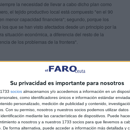
siempre la necesidad de llevar a cabo dicho plan como
o, el tejido productivo local está compuesto "en el 90
en menor capacidad financiera"; segundo, porque los
los que se han visto afectados desde un principio por la
ra situación económica, a diferencia del resto de la
cia de los problemas de la frontera".
Su privacidad es importante para nosotros
rar la liquidez de las empresas"
s 1733
socios
almacenamos y/o accedemos a información en un disposit
sonales, como identificadores únicos e información estándar enviada 
ntenido personalizado, medición de publicidad y contenido, investigaci
os.
Con su permiso, nosotros y nuestros socios podemos utilizar datos 
identificación mediante las características de dispositivos. Puede hacer
ntimiento a nosotros y a nuestros 1733 socios para que llevemos a ca
. De forma alternativa, puede acceder a información más detallada y 