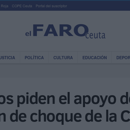
 Roja
COPE Ceuta
Portal del suscriptor
USTICIA
POLÍTICA
CULTURA
EDUCACIÓN
DEPO
s piden el apoyo d
lan de choque de la 