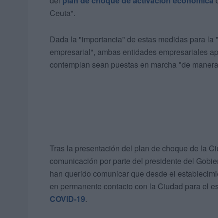
del
plan de choque de activación económica
d
Ceuta".
Dada la "importancia" de estas medidas para la "
empresarial", ambas entidades empresariales apo
contemplan sean puestas en marcha "de manera 
Tras la presentación del plan de choque de la 
comunicación por parte del presidente del Gobie
han querido comunicar que desde el establecimi
en permanente contacto con la Ciudad para el es
COVID-19
.