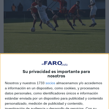
Fotos Reduan Ben Zakour
Su privacidad es importante para
nosotros
La
Agrupación Deportiva Ceuta FC ‘B’
dejó escapar una
Nosotros y nuestros 1733
socios
almacenamos y/o accedemos
a información en un dispositivo, como cookies, y procesamos
victoria
frente al AD Cartaya en un partido que tenía
datos personales, como identificadores únicos e información
controlado con el marcador a favor pero que tras un error
estándar enviada por un dispositivo para publicidad y contenido
defensivo regaló el empate y al final se escaparon dos
personalizado, medición de publicidad y contenido,
puntos del
estadio federativo ‘Alfonso Murube’.
investigación de audiencia y desarrollo de servicios.
Con su