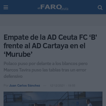
Empate de la AD Ceuta FC ‘B’
frente al AD Cartaya en el
‘Murube’
Polaco puso por delante a los blancos pero
Marcos Tavira puso las tablas tras un error
defensivo
Por
Juan Carlos Sánchez
12/12/2021 - 19:55