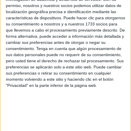
permiso, nosotros y nuestros socios podemos utilizar datos de
El conjunto dirigido por Miguel Ángel Berlanga, en la
localización geográfica precisa e identificación mediante las
características de dispositivos. Puede hacer clic para otorgarnos
grada por estar sancionado tras su expulsión frente al CD
su consentimiento a nosotros y a nuestros 1733 socios para
Pozoblanco, fue mejor durante gran parte del encuentro
que llevemos a cabo el procesamiento previamente descrito. De
aunque los onubenses en los minutos posteriores al tanto
forma alternativa, puede acceder a información más detallada y
del empate tuvieron opciones de haber ganado el choque.
cambiar sus preferencias antes de otorgar o negar su
consentimiento.
Tenga en cuenta que algún procesamiento de
Al final reparto de puntos que no demuestra lo visto sobre
sus datos personales puede no requerir de su consentimiento,
el terreno de juego donde los ceutíes merecieron mejor
pero usted tiene el derecho de rechazar tal procesamiento. Sus
preferencias se aplicarán solo a este sitio web. Puede cambiar
suerte.
sus preferencias o retirar su consentimiento en cualquier
momento volviendo a este sitio y haciendo clic en el botón
El partido comenzaba con dominio alterno, los caballas
"Privacidad" en la parte inferior de la página web.
intentaban llegar arriba jugando mientras que el AD
Cartaya se defendía bien e intentaba salir a la contra
buscando con balones largos al delantero Adrián Wojcik.
La primera ocasión del partido fue para el Cartaya con un
disparo de Lolo que se fue por poco pegado al palo.