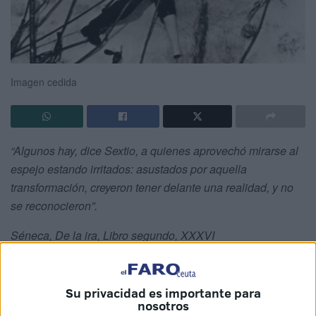
Imagen cedida
“Algunos hay, dice Sextio, a quienes aprovechó mirarse al
espejo estando irritados: asustados por aquella
transformación, creyeron tener delante una realidad, y no
se reconocieron”.
Séneca, De la ira, Libro segundo, XXXVI
“Cuando busques venganza, cava dos tumbas”
Su privacidad es importante para
Proverbio chino
nosotros