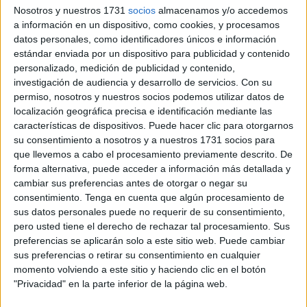
Por su parte, de Spinoza conviene retener, dentro de una
Nosotros y nuestros 1731
socios
almacenamos y/o accedemos
filosofía sistemática que pretende abarcarlo todo, su
a información en un dispositivo, como cookies, y procesamos
datos personales, como identificadores únicos e información
propuesta en torno a cómo la manera en que somos
estándar enviada por un dispositivo para publicidad y contenido
afectados nos hace formarnos en la mente unas ideas que
personalizado, medición de publicidad y contenido,
son, algunas, adecuadas, y otras inadecuadas. Es preciso
investigación de audiencia y desarrollo de servicios.
Con su
advertir que la ética de Spinoza no es una ética
permiso, nosotros y nuestros socios podemos utilizar datos de
localización geográfica precisa e identificación mediante las
perfeccionadora, sino del autoconocimiento y de la
características de dispositivos. Puede hacer clic para otorgarnos
aceptación, dado que para él la realidad es, en sí misma,
su consentimiento a nosotros y a nuestros 1731 socios para
perfecta, como expresión de Dios que es.
que llevemos a cabo el procesamiento previamente descrito. De
forma alternativa, puede acceder a información más detallada y
Todo lo que ocurre es una manifestación de lo divino, y
cambiar sus preferencias antes de otorgar o negar su
ocurre porque no podía ser de otra manera, por tanto, ¿por
consentimiento.
Tenga en cuenta que algún procesamiento de
sus datos personales puede no requerir de su consentimiento,
qué tratar de modificar lo que no está en nuestra mano?
pero usted tiene el derecho de rechazar tal procesamiento. Sus
Sin embargo, aunque todos los afectos
preferencias se aplicarán solo a este sitio web. Puede cambiar
sus preferencias o retirar su consentimiento en cualquier
(emociones) son necesarios, no todos son convenientes.
momento volviendo a este sitio y haciendo clic en el botón
"Privacidad" en la parte inferior de la página web.
En las experiencias que tenemos del mundo, el cuerpo