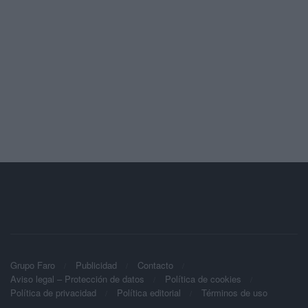
Grupo Faro
Publicidad
Contacto
Aviso legal – Protección de datos
Política de cookies
Política de privacidad
Política editorial
Términos de uso