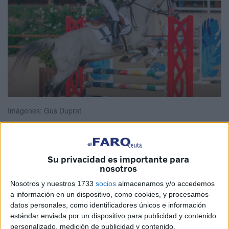
Imágenes: Gus Duprat
Su privacidad es importante para
La
amazona
de Ceuta
Elsa Martín Gutiérrez
ha
nosotros
competido con éxito en el
concurso de saltos de
Nosotros y nuestros 1733
socios
almacenamos y/o accedemos
obstáculos
celebrado
en
Sotogrande
.
a información en un dispositivo, como cookies, y procesamos
datos personales, como identificadores únicos e información
Es una referencia en este ámbito, ya que cuenta con la
estándar enviada por un dispositivo para publicidad y contenido
participación de muchas figuras destacadas en esta
personalizado, medición de publicidad y contenido,