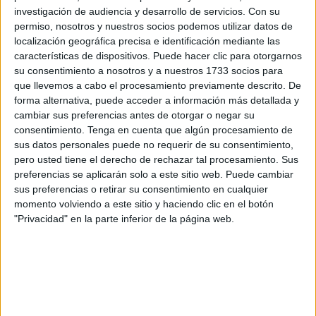
práctica.
investigación de audiencia y desarrollo de servicios.
Con su
permiso, nosotros y nuestros socios podemos utilizar datos de
De esta forma, una alumna del
Centro Ecuestre Ciudad
localización geográfica precisa e identificación mediante las
de Ceuta
vuelve a competir en un
concurso hípico en la
características de dispositivos. Puede hacer clic para otorgarnos
su consentimiento a nosotros y a nuestros 1733 socios para
Península
.
que llevemos a cabo el procesamiento previamente descrito. De
forma alternativa, puede acceder a información más detallada y
Elsa,
con solo 10 años
, ha participado a lomos del
cambiar sus preferencias antes de otorgar o negar su
caballo Hércules
, formando parte por primera vez de una
consentimiento.
Tenga en cuenta que algún procesamiento de
competición hípica de nivel.
sus datos personales puede no requerir de su consentimiento,
pero usted tiene el derecho de rechazar tal procesamiento. Sus
preferencias se aplicarán solo a este sitio web. Puede cambiar
sus preferencias o retirar su consentimiento en cualquier
momento volviendo a este sitio y haciendo clic en el botón
"Privacidad" en la parte inferior de la página web.