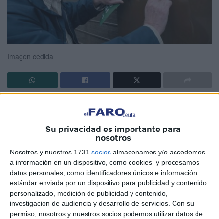
Imagen cedida
Eloy es una de esas personas sencillas, respetuosas,
tranquilas pero luchadoras.
Su privacidad es importante para
nosotros
Nunca lo vi levantar la voz, discutir con vehemencia,
defender sus ideas teniendo en cuenta las razones de los
Nosotros y nuestros 1731
socios
almacenamos y/o accedemos
planteamientos discrepantes.
a información en un dispositivo, como cookies, y procesamos
datos personales, como identificadores únicos e información
Comedido, tranquilo en el furor de la batalla, conocedor de
estándar enviada por un dispositivo para publicidad y contenido
personalizado, medición de publicidad y contenido,
las reivindicaciones de los trabajadores y un buen
investigación de audiencia y desarrollo de servicios.
Con su
estratega para posibles soluciones.
permiso, nosotros y nuestros socios podemos utilizar datos de