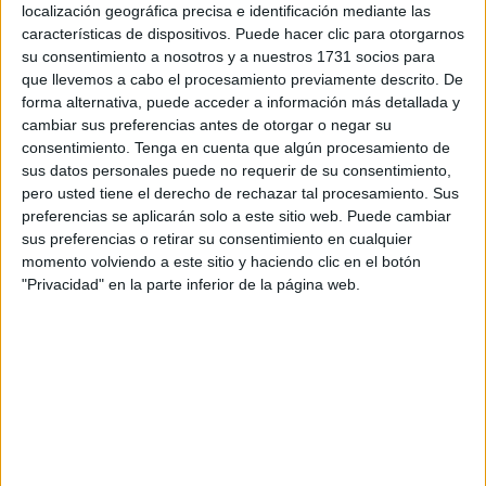
localización geográfica precisa e identificación mediante las
Eloy es tan buena persona como buen sindicalista:
características de dispositivos. Puede hacer clic para otorgarnos
cercano, asequible a todos, sabedor de leyes, convenios,
su consentimiento a nosotros y a nuestros 1731 socios para
derechos y normativas puntuales en la casuística del
que llevemos a cabo el procesamiento previamente descrito. De
forma alternativa, puede acceder a información más detallada y
entramado laboral.
cambiar sus preferencias antes de otorgar o negar su
consentimiento.
Tenga en cuenta que algún procesamiento de
Lo vi en la entrega del premio ‘la Latera’ y, con una sonrisa
sus datos personales puede no requerir de su consentimiento,
halagadora me llamó la atención: ¡El Cañonazo! Sentí esa
pero usted tiene el derecho de rechazar tal procesamiento. Sus
sensación inefable del abrazo y de la complicidad.
preferencias se aplicarán solo a este sitio web. Puede cambiar
sus preferencias o retirar su consentimiento en cualquier
Charlar con él es una lección de vida, un aprendizaje
momento volviendo a este sitio y haciendo clic en el botón
sobre el sindicalismo y la pasión indispensable para estos
"Privacidad" en la parte inferior de la página web.
menesteres.
Eloy nació sietemesino y tuvo que comenzar a luchar para
vivir.
Su trabajo en UGT, era de asesoramiento y de ayuda a los
trabajadores en sus demandas, ademas de representar a