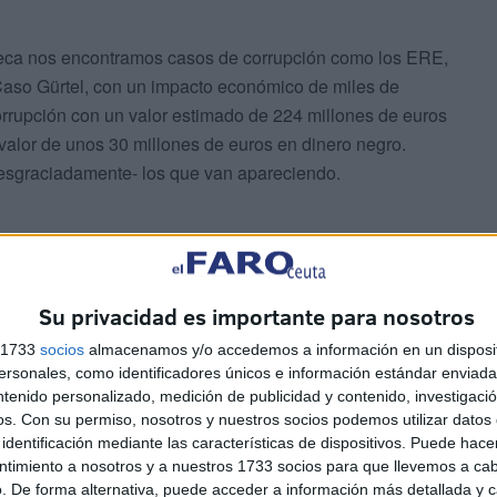
eca nos encontramos casos de corrupción como los ERE,
Caso Gürtel, con un impacto económico de miles de
rrupción con un valor estimado de 224 millones de euros
alor de unos 30 millones de euros en dinero negro.
esgraciadamente- los que van apareciendo.
Su privacidad es importante para nosotros
s 1733
socios
almacenamos y/o accedemos a información en un disposit
lica, pero esta propuesta debe servir para impedir que
sonales, como identificadores únicos e información estándar enviada 
anizaciones entre en el circuito legal. Un problema difícil
ntenido personalizado, medición de publicidad y contenido, investigaci
 el efectivo y los introducen en el circuito legal poco a
os.
Con su permiso, nosotros y nuestros socios podemos utilizar datos 
identificación mediante las características de dispositivos. Puede hacer
ntimiento a nosotros y a nuestros 1733 socios para que llevemos a ca
. De forma alternativa, puede acceder a información más detallada y 