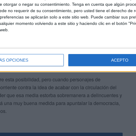
poniendo de relieve la peligrosidad de acabar con el
e otorgar o negar su consentimiento.
Tenga en cuenta que algún proc
como que los gobiernos van a dirigir nuestras vidas o que
de no requerir de su consentimiento, pero usted tiene el derecho de r
referencias se aplicarán solo a este sitio web. Puede cambiar sus pref
mos en nuestras cuentas nos van a controlar es absurdo,
alquier momento volviendo a este sitio y haciendo clic en el botón "Pri
e forma residual el dinero en efectivo.
 web.
ÁS OPCIONES
ACEPTO
re esta posibilidad, pero cuando personajes de
rriente contra la idea de acabar con la circulación del
ender que esa media estorba sobremanera a delincuentes y
será una muy buena medida para apuntalar la democracia,
nos.