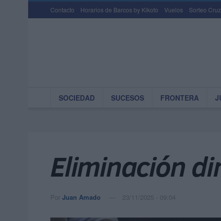
Contacto
Horarios de Barcos by Kikoto
Vuelos
Sorteo Cruz
SOCIEDAD
SUCESOS
FRONTERA
J
Eliminación di
Por
Juan Amado
23/11/2025 - 09:04