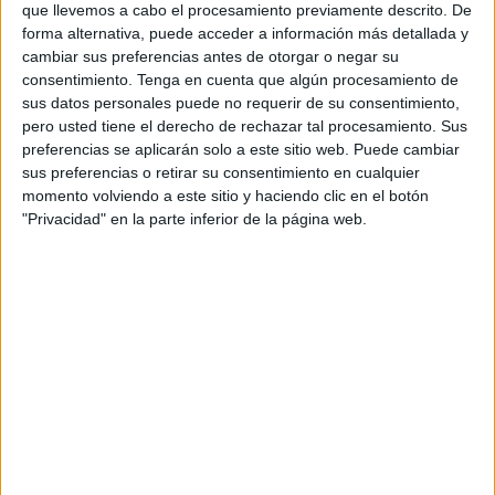
que llevemos a cabo el procesamiento previamente descrito. De
forma alternativa, puede acceder a información más detallada y
El viernes ha sido el turno del broche de oro para el torneo
cambiar sus preferencias antes de otorgar o negar su
de dobles. Una final intensa ha puesto fin a una gran
consentimiento.
Tenga en cuenta que algún procesamiento de
medición con un partido sensacional.
Elena Giovanna
sus datos personales puede no requerir de su consentimiento,
Giessler y María Oliver Sánchez han ganado a Carmen
pero usted tiene el derecho de rechazar tal procesamiento. Sus
preferencias se aplicarán solo a este sitio web. Puede cambiar
Gallardo Guevara y Ariadna García-Patrón Canals por
sus preferencias o retirar su consentimiento en cualquier
7-6, 3-6 y 10-5
.
momento volviendo a este sitio y haciendo clic en el botón
"Privacidad" en la parte inferior de la página web.
El camino a la final
La pareja germano-española formada por Elena Giovanna
Giessler y María Oliver Sánchez
llegaron a la final con
grandes actuaciones
. En cuartos derrotaron a la pareja
hispanoecuatoriana de Vega Aguilar y Valentina Vargas
por 6-2 y 6-1. En las semifinales, derrotaron a Vanja Gudelj
y Summer Yardley en un igualadísimo duelo con un 3-6, 6-
2 y 8-10.