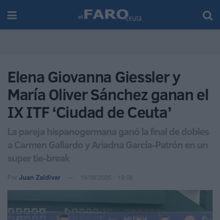
Elena Giovanna Giessler y
María Oliver Sánchez ganan el
IX ITF ‘Ciudad de Ceuta’
La pareja hispanogermana ganó la final de dobles
a Carmen Gallardo y Ariadna García-Patrón en un
super tie-break
Por
Juan Zaldívar
19/09/2025 - 19:06