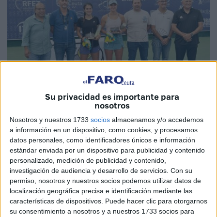
Su privacidad es importante para
nosotros
Fotos: Juan Zaldívar
Nosotros y nuestros 1733
socios
almacenamos y/o accedemos
a información en un dispositivo, como cookies, y procesamos
datos personales, como identificadores únicos e información
estándar enviada por un dispositivo para publicidad y contenido
personalizado, medición de publicidad y contenido,
La novena edición del Torneo Femenino de la ITF
investigación de audiencia y desarrollo de servicios.
Con su
‘Ciudad de Ceuta’
está llegando a sus últimos compases.
permiso, nosotros y nuestros socios podemos utilizar datos de
Un torneo que, tanto con sus duelos en dobles como en
localización geográfica precisa e identificación mediante las
características de dispositivos. Puede hacer clic para otorgarnos
singles, ha destacado por su intensidad y buenos
su consentimiento a nosotros y a nuestros 1733 socios para
enfrentamientos.