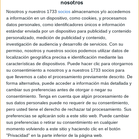
nosotros
de edad y con derecho a voto. Cualquiera de los partidos
Nosotros y nuestros 1733
socios
almacenamos y/o accedemos
políticos interesados debería promover esta iniciativa y
a información en un dispositivo, como cookies, y procesamos
empezar la movilización cuanto antes. Creo que se
datos personales, como identificadores únicos e información
pueden obtener unos cuantos millones de firmas. Siendo
estándar enviada por un dispositivo para publicidad y contenido
personalizado, medición de publicidad y contenido,
este un argumento contundente contra la negativa del
investigación de audiencia y desarrollo de servicios.
Con su
psicópata a convocarlas anticipadamente. Esta iniciativa
permiso, nosotros y nuestros socios podemos utilizar datos de
está pensada para promover leyes o cambios de leyes a
localización geográfica precisa e identificación mediante las
iniciativa del pueblo, es probable que no sirvieran para
características de dispositivos. Puede hacer clic para otorgarnos
su consentimiento a nosotros y a nuestros 1733 socios para
forzarlo a convocarlas pero al menos se haría más
que llevemos a cabo el procesamiento previamente descrito. De
evidente aún la tiranía a la que nos somete este tirano de
forma alternativa, puede acceder a información más detallada y
pacotilla.
cambiar sus preferencias antes de otorgar o negar su
consentimiento.
Tenga en cuenta que algún procesamiento de
Al mismo tiempo sería interesante que los únicos partidos
sus datos personales puede no requerir de su consentimiento,
verdaderamente democráticos que existen en el
pero usted tiene el derecho de rechazar tal procesamiento. Sus
parlamento actualmente, Ciudadanos, Vox y el Partido
preferencias se aplicarán solo a este sitio web. Puede cambiar
sus preferencias o retirar su consentimiento en cualquier
Popular, junto a alguno que otro minoritario como
momento volviendo a este sitio y haciendo clic en el botón
Coalición Canaria o Unión del Pueblo Navarro se unieran
"Privacidad" en la parte inferior de la página web.