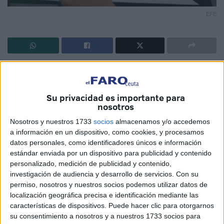
EFE
Alineación Planetaria: Saturno, Mercurio, Marte y Neptuno.
INTRODUCCIÓN
Su privacidad es importante para
nosotros
No se trata de ninguna inocentada anticipada, pero
Nosotros y nuestros 1733
socios
almacenamos y/o accedemos
muchos de Uds. se preguntarán: ¿dónde está el truco?
a información en un dispositivo, como cookies, y procesamos
datos personales, como identificadores únicos e información
Existe la certeza de que una Conjunción Astral hará acto
estándar enviada por un dispositivo para publicidad y contenido
de presencia el próximo:18 de abril de 2026, refiriéndose
personalizado, medición de publicidad y contenido,
al fenómeno de que los cuatro Planetas arriba citados se
investigación de audiencia y desarrollo de servicios.
Con su
encontraran en la misma longitud celeste, lo cual hace
permiso, nosotros y nuestros socios podemos utilizar datos de
localización geográfica precisa e identificación mediante las
aparentar estar muy cerca o alineados desde nuestra
características de dispositivos. Puede hacer clic para otorgarnos
perspectiva en la Tierra, y podamos ser objeto de sus
su consentimiento a nosotros y a nuestros 1733 socios para
efectos.