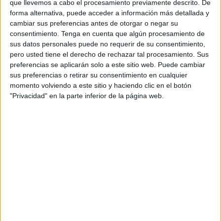
que llevemos a cabo el procesamiento previamente descrito. De
forma alternativa, puede acceder a información más detallada y
¿Y quién podría asegurar que tales efectos no se trasladen
cambiar sus preferencias antes de otorgar o negar su
al 17 de mayo, Jornada Electiva y Efeméride para los
consentimiento.
Tenga en cuenta que algún procesamiento de
sus datos personales puede no requerir de su consentimiento,
andaluces, sumando otras efemérides ya previstas como
pero usted tiene el derecho de rechazar tal procesamiento. Sus
El Día Mundial contra la Hipertensión, y ¿por qué no, algún
preferencias se aplicarán solo a este sitio web. Puede cambiar
acto de contrición, consistente en “Suturar antiguas
sus preferencias o retirar su consentimiento en cualquier
heridas Políticas” reconociéndose parte del Electorado
momento volviendo a este sitio y haciendo clic en el botón
"Privacidad" en la parte inferior de la página web.
deudor del PSOE? Tendríamos tres.
SUPUESTO DE HECHO
El primer ingrediente ya lo tenemos marcado como Día
Electivo Solemne.
El segundo: Día Contra la Hipertensión, aunque parezca
tópico, viene concurriendo el aumento de demanda ante
Farmacias y Laboratorios, dirigida a adquirir la minúscula
pastillita, sobre todo, por Partidos Políticos y “staff”