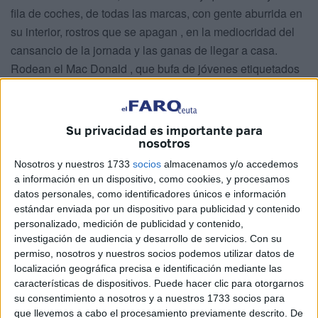
fila de coches, de todas las marcas, con gente aburrida en
su interior, rostros que se apagan , en la mediocridad del
cansancio de la jornada y las ganas de llegar a casa.
Rodean el Mac Donald , que bufa de jóvenes etiquetados
por la vestimenta en amarillo y negro y rojo y negro, de la
marca, que te reciben , en un mundo de fábula, con la cara
del fantasmagórico payaso, donde solo existen sus
Su privacidad es importante para
nosotros
productos y sus emblemas. Vas deprisa, así que tomas el
caminito del Mac Auto, fórmula gozosa que te permite
Nosotros y nuestros 1733
socios
almacenamos y/o accedemos
comer al más puro estilo americano, de pedir a un altavoz
a información en un dispositivo, como cookies, y procesamos
datos personales, como identificadores únicos e información
parlante, pagar y recoger, por el mismo modélico precio, en
estándar enviada por un dispositivo para publicidad y contenido
una fea bolsa marrón, lo elegido.
personalizado, medición de publicidad y contenido,
Pero en los aledaños de la primera caja, un ladrido
investigación de audiencia y desarrollo de servicios.
Con su
estridente nos sale de uno de los costados del edificio y
permiso, nosotros y nuestros socios podemos utilizar datos de
localización geográfica precisa e identificación mediante las
vemos a un perro tuerto, de esos abandonados por la vida,
características de dispositivos. Puede hacer clic para otorgarnos
feo y esquivo, pequeño y vulgar, como un eructo. Parece
su consentimiento a nosotros y a nuestros 1733 socios para
que ha hecho en esta franquicia, hogar, posada y
que llevemos a cabo el procesamiento previamente descrito. De