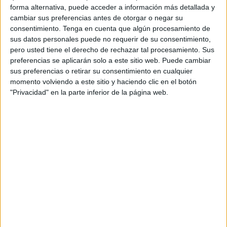
seguramente guía, acogido a la misericordia de paseantes,
forma alternativa, puede acceder a información más detallada y
cambiar sus preferencias antes de otorgar o negar su
trabajadores de contratos basura y jóvenes , que lo son, y
consentimiento.
Tenga en cuenta que algún procesamiento de
mucho, que seguro premian su lealtad, que curiosamente
sus datos personales puede no requerir de su consentimiento,
la tiene, con restos de hamburguesas y patatas roídas.
pero usted tiene el derecho de rechazar tal procesamiento. Sus
Nunca me pudo parecer un sitio- tan insólito- lugar tan
preferencias se aplicarán solo a este sitio web. Puede cambiar
bueno para un desterrado por los humanos, porque
sus preferencias o retirar su consentimiento en cualquier
momento volviendo a este sitio y haciendo clic en el botón
comida no le faltaría y si deduzco- por mis perros- lo que
"Privacidad" en la parte inferior de la página web.
les gusta a sus paladares, les aseguro que es más la
comida basura, de la que tanto apetecemos también los
humanos, que cualquier otra cosa. ¿Saben lo único
malo?...que hasta el cielo se acaba y un día no muy lejano,
el perro tuerto, sin raza y feo , que no delgado , ni
empulgado, pero sin dueño fijo , eso sí, que venga a
recogerlo y lo lleve a casa, pasará a mejor vida o lo
atropellará un coche de los mismos que vienen a comer o
por la noche , algún gracioso, de los que merodean el
polígono o algún hijo de mala madre, que no tenga mejor