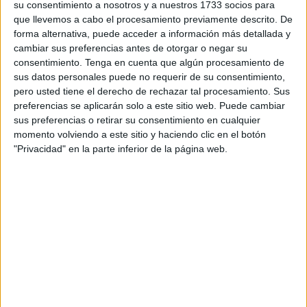
reclamo la inyección de 4000 millones de euros al Sistema
su consentimiento a nosotros y a nuestros 1733 socios para
que llevemos a cabo el procesamiento previamente descrito. De
Nacional de Salud, y en concreto a la especialidad de
forma alternativa, puede acceder a información más detallada y
salud mental.
cambiar sus preferencias antes de otorgar o negar su
consentimiento.
Tenga en cuenta que algún procesamiento de
De este modo, podríamos implantar poco a poco nuestro
sus datos personales puede no requerir de su consentimiento,
modelo de atención psicosocial integral, donde el derecho
pero usted tiene el derecho de rechazar tal procesamiento. Sus
a una salud mental de calidad alcanzaría su mayor
preferencias se aplicarán solo a este sitio web. Puede cambiar
sus preferencias o retirar su consentimiento en cualquier
expresión.
momento volviendo a este sitio y haciendo clic en el botón
"Privacidad" en la parte inferior de la página web.
Claro que aquí nos encontramos con una barrera
impracticable: no hay recursos, no hay músculo.
A lo que yo propongo un argumento alternativo, y que
respete la lógica de una Administración responsable.
Para ello, vamos a visualizar el Estado de Bienestar como
si fuera un enorme edificio. Para lograr su estabilidad o
descanso necesitamos dos arbotantes o contrafuertes.