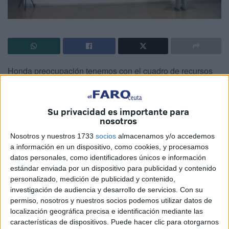
Honda preocupación tenemos con el cuadro de recursos
humanos en la atención a la salud mental. Así que,
esperemos que los gestores sepan manejar la situación, y
se proporcionen los cuidados y los acompañamientos
Su privacidad es importante para
nosotros
necesarios.
Nosotros y nuestros 1733
socios
almacenamos y/o accedemos
Sin embargo, este es un razonamiento que va a mayores.
a información en un dispositivo, como cookies, y procesamos
Me refiero a la salud mental como asignatura del Estado
datos personales, como identificadores únicos e información
estándar enviada por un dispositivo para publicidad y contenido
de Bienestar, y del lugar que debería ocupar dentro de él.
personalizado, medición de publicidad y contenido,
investigación de audiencia y desarrollo de servicios.
Con su
Muchas veces, los políticos argumentan la probidad de
permiso, nosotros y nuestros socios podemos utilizar datos de
una medida al objeto de converger con Europa. Me parece
localización geográfica precisa e identificación mediante las
una feliz idea, de manera que, llevándola a mi terreno,
características de dispositivos. Puede hacer clic para otorgarnos