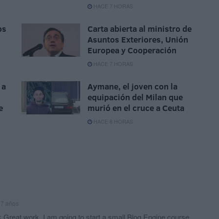
HACE 7 HORAS
os
Carta abierta al ministro de
Asuntos Exteriores, Unión
Europea y Cooperación
HACE 7 HORAS
 a
Aymane, el joven con la
equipación del Milan que
e
murió en el cruce a Ceuta
HACE 8 HORAS
 7 años
k Great work, I am going to start a small Blog Engine course