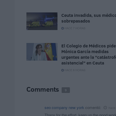
Ceuta invadida, sus médic
sobrepasados
HACE 7 HORAS
El Colegio de Médicos pide
Mónica García medidas
urgentes ante la "catástrof
asistencial" en Ceuta
HACE 8 HORAS
Comments
9
seo company new york
comentó:
hace
Thanx for the effort, keep up the good wor