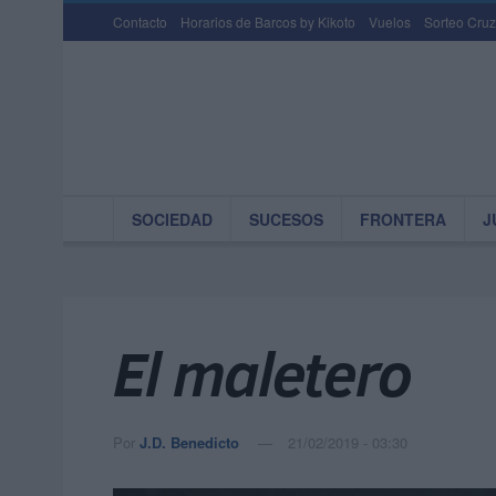
Contacto
Horarios de Barcos by Kikoto
Vuelos
Sorteo Cruz
SOCIEDAD
SUCESOS
FRONTERA
J
El maletero
Por
J.D. Benedicto
21/02/2019 - 03:30