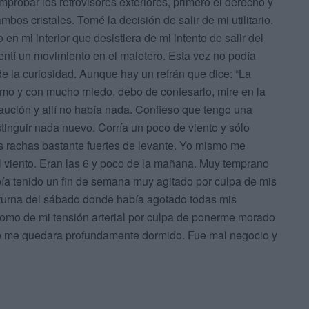
robar los retrovisores exteriores, primero el derecho y
bos cristales. Tomé la decisión de salir de mi utilitario.
 mi interior que desistiera de mi intento de salir del
entí un movimiento en el maletero. Esta vez no podía
e la curiosidad. Aunque hay un refrán que dice: “La
ismo y con mucho miedo, debo de confesarlo, mire en la
aución y allí no había nada. Confieso que tengo una
tinguir nada nuevo. Corría un poco de viento y sólo
s rachas bastante fuertes de levante. Yo mismo me
 viento. Eran las 6 y poco de la mañana. Muy temprano
ía tenido un fin de semana muy agitado por culpa de mis
octurna del sábado donde había agotado todas mis
, como de mi tensión arterial por culpa de ponerme morado
ue me quedara profundamente dormido. Fue mal negocio y