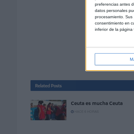
preferencias antes d
datos personales pue
procesamiento. Sus p
consentimiento en cu
inferior de la página
M
Related
Posts
Ceuta es mucha Ceuta
HACE 6 HORAS