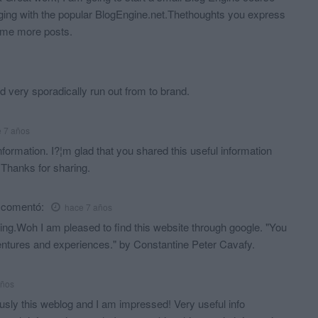
gging with the popular BlogEngine.net.Thethoughts you express
some more posts.
d very sporadically run out from to brand.
 7 años
 information. I?¦m glad that you shared this useful information
 Thanks for sharing.
comentó:
hace 7 años
ting.Woh I am pleased to find this website through google. "You
ventures and experiences." by Constantine Peter Cavafy.
años
usly this weblog and I am impressed! Very useful info