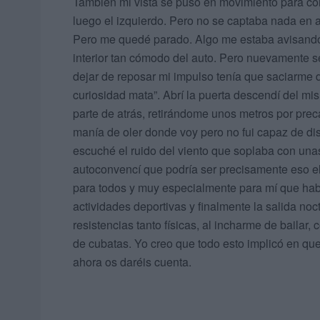
También mi vista se puso en movimiento para comp
luego el izquierdo. Pero no se captaba nada en am
Pero me quedé parado. Algo me estaba avisando en
interior tan cómodo del auto. Pero nuevamente s
dejar de reposar mi impulso tenía que saciarme d
curiosidad mata”. Abrí la puerta descendí del m
parte de atrás, retirándome unos metros por prec
manía de oler donde voy pero no fui capaz de dis
escuché el ruido del viento que soplaba con una
autoconvencí que podría ser precisamente eso el
para todos y muy especialmente para mí que hab
actividades deportivas y finalmente la salida n
resistencias tanto físicas, al incharme de bailar
de cubatas. Yo creo que todo esto implicó en q
ahora os daréis cuenta.