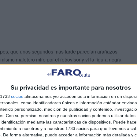
olpes, que unos segundos más tarde parecían arañazos
ismo maletero mire por el retrovisor y vi la figura negra
lobo. Las orejas largas y puntiagudas. Hocico largo
ominencia gorda. Sus ojos eran muy grandes con rasgos
ra un amarillo muy verdoso. Lleno todo el conjunto de
Su privacidad es importante para nosotros
dé de piedra. Mi corazón latía a mil por hora. Los ojos y
s 1733
socios
almacenamos y/o accedemos a información en un disposit
to a lo que estaba viendo. De repente me desperté estaba
sonales, como identificadores únicos e información estándar enviada 
d luego puse las manos en el retrovisor interior mirando
ntenido personalizado, medición de publicidad y contenido, investigaci
o mismo hice con los exteriores. Pero nada. Di un salto y
os.
Con su permiso, nosotros y nuestros socios podemos utilizar datos 
identificación mediante las características de dispositivos. Puede hacer
 había nada. Había sido un sueño. “Vaya sueñecito”. Este
ntimiento a nosotros y a nuestros 1733 socios para que llevemos a ca
ras.
. De forma alternativa, puede acceder a información más detallada y 