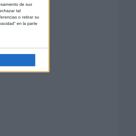
esamiento de sus
echazar tal
erencias o retirar su
vacidad" en la parte