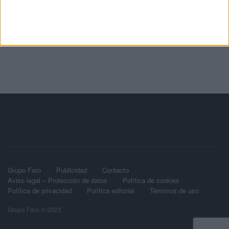
Grupo Faro
Publicidad
Contacto
Aviso legal – Protección de datos
Política de cookies
Política de privacidad
Política editorial
Términos de uso
Grupo Faro © 2023