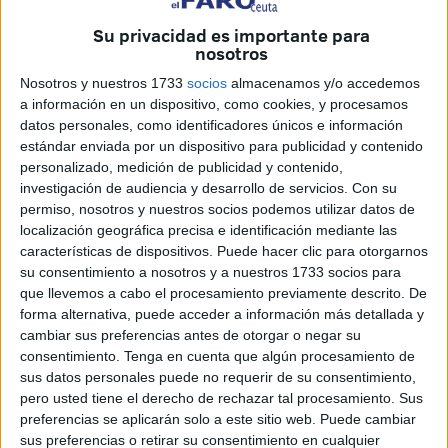
A partir de las 22:30 horas, ‘La Sala’ acoge el concierto de
Su privacidad es importante para
nosotros
‘El Kanka’, cantante malagueño que viene precedido del
reconocimiento de crítica y público. Este concierto es
Nosotros y nuestros 1733
socios
almacenamos y/o accedemos
posible gracias al Circuito ‘Girando Por Salas’, así como a
a información en un dispositivo, como cookies, y procesamos
datos personales, como identificadores únicos e información
la ‘Asociación Música Cruda’, entidad fundamental en el
estándar enviada por un dispositivo para publicidad y contenido
desarrollo de eventos culturales, y a la que está adscrita
personalizado, medición de publicidad y contenido,
‘La Sala’ de Ceuta. Aún quedan por vender algunas
investigación de audiencia y desarrollo de servicios.
Con su
entradas, al precio de 8 euros para el público en general y
permiso, nosotros y nuestros socios podemos utilizar datos de
localización geográfica precisa e identificación mediante las
de 7 para los socios.
características de dispositivos. Puede hacer clic para otorgarnos
Después de ‘Lo mal que estoy y lo poco que me quejo’ y
su consentimiento a nosotros y a nuestros 1733 socios para
‘El día de suerte de Juan Gómez’, ‘El Kanka’ presenta
que llevemos a cabo el procesamiento previamente descrito. De
ahora ‘De pana y rubí’, su último trabajo discográfico, que
forma alternativa, puede acceder a información más detallada y
cambiar sus preferencias antes de otorgar o negar su
vio la luz el pasado 13 de noviembre con una gran acogida
consentimiento.
Tenga en cuenta que algún procesamiento de
del público entrando en listas de ventas en España en el
sus datos personales puede no requerir de su consentimiento,
número 37 y permaneciendo durante varias semanas en
pero usted tiene el derecho de rechazar tal procesamiento. Sus
destacado de ‘iTunes’, además de tener dos canciones en
preferencias se aplicarán solo a este sitio web. Puede cambiar
sus preferencias o retirar su consentimiento en cualquier
lo más alto de los más virales en ‘Spotify’.