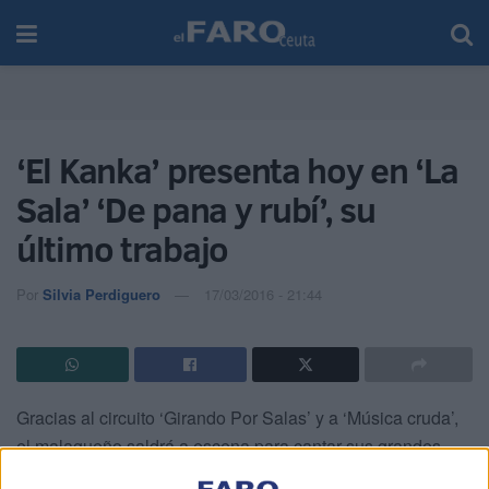
‘El Kanka’ presenta hoy en ‘La
Sala’ ‘De pana y rubí’, su
último trabajo
Por
Silvia Perdiguero
17/03/2016 - 21:44
Gracias al circuito ‘Girando Por Salas’ y a ‘Música cruda’,
el malagueño saldrá a escena para cantar sus grandes
canciones.