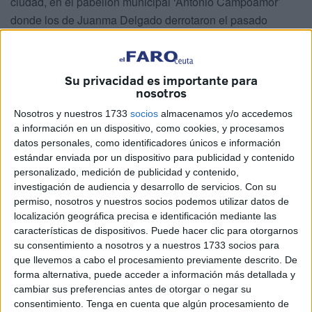
ciudad, en el pabellón municipal ‘Antonio Campoamor’
donde los de Juanma Delgado derrotaron el pasado
viernes a la Gymnástica Portuense en encuentro
correspondiente a la decimoquinta jornada, aplazado en
su fecha inicial por ambos conjuntos de mutuo acuerdo.
Su privacidad es importante para
Tras la victoria conseguida el pasado viernes frente al
nosotros
conjunto portuense en el ‘Antonio Campoamor’ por 74-59,
Nosotros y nuestros 1733
socios
almacenamos y/o accedemos
en la que fue el sexto triunfo consecutivo, el Club
a información en un dispositivo, como cookies, y procesamos
datos personales, como identificadores únicos e información
Baloncesto Juventud cerrará la temporada regular en la
estándar enviada por un dispositivo para publicidad y contenido
cuarta posición a expensas de los resultados que obtenga
personalizado, medición de publicidad y contenido,
el CB Ciudad de Algeciras en los cuatro encuentros
investigación de audiencia y desarrollo de servicios.
Con su
pendientes que tiene por disputar, uno de ellos
permiso, nosotros y nuestros socios podemos utilizar datos de
localización geográfica precisa e identificación mediante las
precísamente frente al CB Juventud aplazado de la décima
características de dispositivos. Puede hacer clic para otorgarnos
jornada, la primera de la segunda vuelta.
su consentimiento a nosotros y a nuestros 1733 socios para
El partido frente a la Gymnástica Portuense fue toda una
que llevemos a cabo el procesamiento previamente descrito. De
fiesta para los aficionados del conjunto amarillo ya que la
forma alternativa, puede acceder a información más detallada y
junta directiva llevó al ‘Antonio Campoamor’ a todos sus
cambiar sus preferencias antes de otorgar o negar su
consentimiento.
Tenga en cuenta que algún procesamiento de
equipos de las categorías inferiores para que este