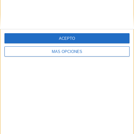
Carta de los vecinos de Arcos Quebrados
HACE 3 HORAS
Disparos en el Príncipe y un herido por
arma blanca
ACEPTO
HACE 3 HORAS
MÁS OPCIONES
Orgullo de un pueblo que nunca pierde
su humanidad
HACE 3 HORAS
Aplazado el amistoso entre el Ittihad de
Tánger y el FC Barcelona
HACE 3 HORAS
El PP denuncia en el Parlamento Europeo
la "inacción" de Sánchez ante la crisis de
Ceuta
HACE 4 HORAS