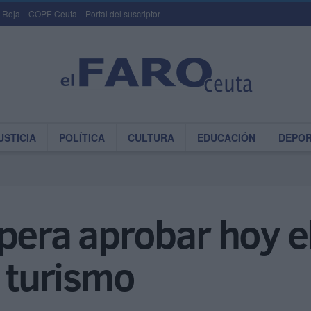
 Roja
COPE Ceuta
Portal del suscriptor
USTICIA
POLÍTICA
CULTURA
EDUCACIÓN
DEPO
pera aprobar hoy e
l turismo