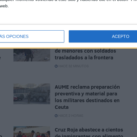
 web.
ÁS OPCIONES
ACEPTO
Preocupación por las fotos
de menores con soldados
e
trasladados a la frontera
HACE 32 MINUTOS
AUME reclama preparación
preventiva y material para
los militares destinados en
Ceuta
HACE 2 HORAS
Cruz Roja abastece a cientos
o
de inmigrantes con alimento