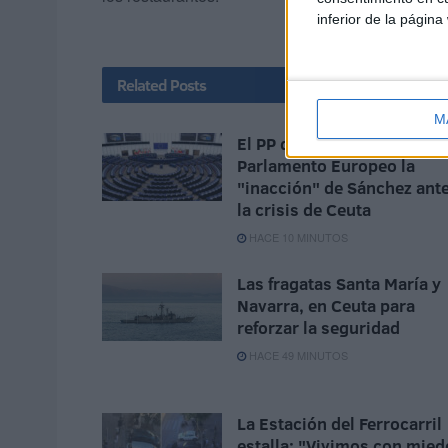
inferior de la página
Related
Posts
M
El PP denuncia en el
Parlamento Europeo la
"inacción" de Sánchez ant
la crisis de Ceuta
HACE 10 MINUTOS
Las fragatas Santa María y
Navarra, en Ceuta para
reforzar la seguridad
HACE 49 MINUTOS
La Estación del Ferrocarril
estalla: "Vivimos con mied