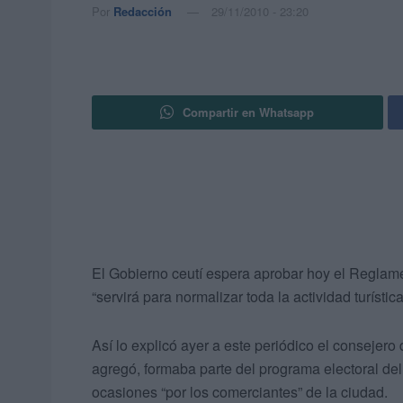
Por
Redacción
29/11/2010 - 23:20
Compartir en Whatsapp
El Gobierno ceutí espera aprobar hoy el Reglam
“servirá para normalizar toda la actividad turístic
Así lo explicó ayer a este periódico el consejero
agregó, formaba parte del programa electoral de
ocasiones “por los comerciantes” de la ciudad.