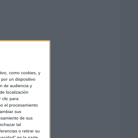
ivo, como cookies, y
por un dispositivo
ón de audiencia y
de localización
 clic para
bo el procesamiento
cambiar sus
esamiento de sus
echazar tal
erencias o retirar su
vacidad" en la parte