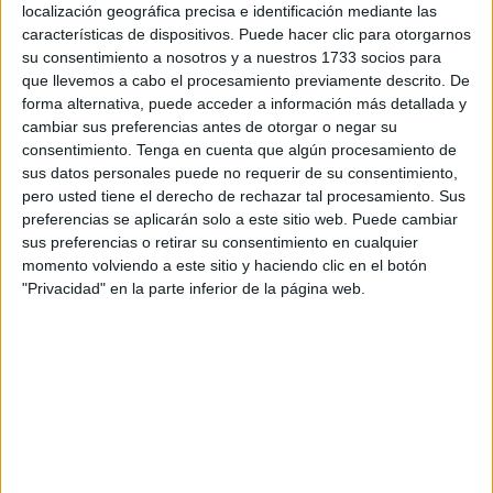
localización geográfica precisa e identificación mediante las
características de dispositivos. Puede hacer clic para otorgarnos
su consentimiento a nosotros y a nuestros 1733 socios para
que llevemos a cabo el procesamiento previamente descrito. De
forma alternativa, puede acceder a información más detallada y
El salón de actos del Palacio de la Asamblea se convertirá
cambiar sus preferencias antes de otorgar o negar su
mañana y los próximos días 20 y 25 en el lugar de
consentimiento.
Tenga en cuenta que algún procesamiento de
exhibición de varios trabajos audiovisuales englobados en
sus datos personales puede no requerir de su consentimiento,
el ciclo Miradas de Cine.
pero usted tiene el derecho de rechazar tal procesamiento. Sus
preferencias se aplicarán solo a este sitio web. Puede cambiar
El evento está organizado por la Fundación Premio
sus preferencias o retirar su consentimiento en cualquier
momento volviendo a este sitio y haciendo clic en el botón
Convivencia, adscrita a la Consejería de Educación y
"Privacidad" en la parte inferior de la página web.
Cultura, y el Instituto Cervantes, en colaboración con la
Fundación Tres Culturas, la Asociación Andaluza de
Mujeres de los Medios Audiovisuales y la Asociación
Cultural Beber de Cine. En todos los casos, la exhibición
de las distintas producciones comenzará a las 19:30 horas
y la entrada será libre hasta completar el aforo.
Los asistentes podrán contemplar diversos trabajos