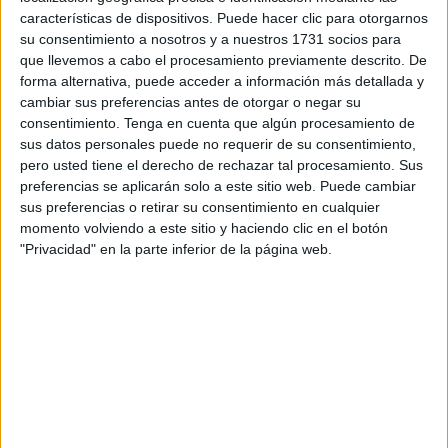
Autónoma, Juan Vivas, indicó que había podido
características de dispositivos. Puede hacer clic para otorgarnos
comprobar personalmente que el CETI era un ejemplo de
su consentimiento a nosotros y a nuestros 1731 socios para
que llevemos a cabo el procesamiento previamente descrito. De
solidaridad y de como los ceutíes y por ende España
forma alternativa, puede acceder a información más detallada y
acogen a los inmigrantes de cualquier nacional. Se refirió
cambiar sus preferencias antes de otorgar o negar su
a que era un buen ejemplo de la Alianza de Civilizaciones.
consentimiento.
Tenga en cuenta que algún procesamiento de
Además aludió a que no era un lugar solamente destinado
sus datos personales puede no requerir de su consentimiento,
a la acogida y a la atención en temas sociales, sino de
pero usted tiene el derecho de rechazar tal procesamiento. Sus
preferencias se aplicarán solo a este sitio web. Puede cambiar
“comprensión hacia las personas que se ven abocadas a
sus preferencias o retirar su consentimiento en cualquier
salir de su país porque no encuentran futuro en los mismos
momento volviendo a este sitio y haciendo clic en el botón
y lo buscan en otros lugares, en este caso, Europa. El
"Privacidad" en la parte inferior de la página web.
CETI es un ejemplo de solidaridad”. En unas palabras, se
encontró totalmente maravillado.