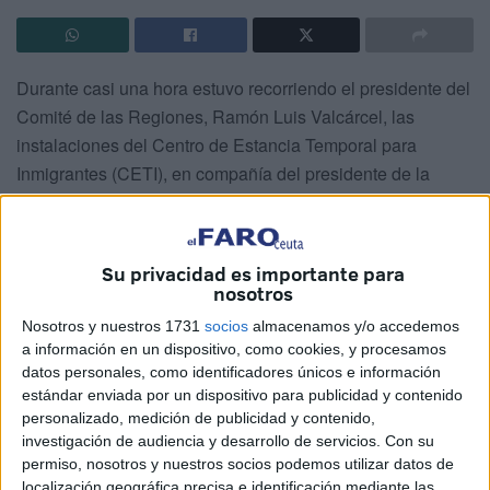
Durante casi una hora estuvo recorriendo el presidente del
Comité de las Regiones, Ramón Luis Valcárcel, las
instalaciones del Centro de Estancia Temporal para
Inmigrantes (CETI), en compañía del presidente de la
Ciudad, Juan Vivas y del delegado del Gobierno,
Francisco Antonio González Pérez.
Su privacidad es importante para
A su llegada todos ellos fueron recibidos por el director del
nosotros
centro, Carlos Guitard, quien le sirvió de anfitrión. En
Nosotros y nuestros 1731
socios
almacenamos y/o accedemos
primer lugar, estuvieron conociendo las oficinas y
a información en un dispositivo, como cookies, y procesamos
saludando al personal que allí se encontraban, e
datos personales, como identificadores únicos e información
igualmente vio el comedor, así como una vista general del
estándar enviada por un dispositivo para publicidad y contenido
campo de deportes.
personalizado, medición de publicidad y contenido,
investigación de audiencia y desarrollo de servicios.
Con su
Con posterioridad, en el encuentro que mantuvo con la
permiso, nosotros y nuestros socios podemos utilizar datos de
prensa en compañía del presidente de la Ciudad
localización geográfica precisa e identificación mediante las