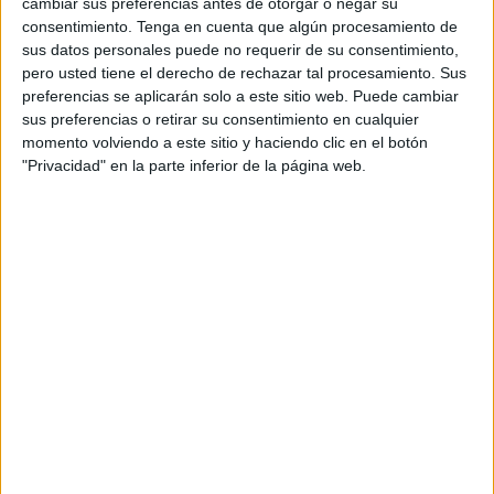
cambiar sus preferencias antes de otorgar o negar su
olvido. Nada se hace.
consentimiento.
Tenga en cuenta que algún procesamiento de
sus datos personales puede no requerir de su consentimiento,
Habrá que ser optimistas y pensar que esta vez sí veremos
pero usted tiene el derecho de rechazar tal procesamiento. Sus
una obra en el castillo, pero también en otras zonas del
preferencias se aplicarán solo a este sitio web. Puede cambiar
patrimonio olvidado o repudiado. Algunos no se podrán
sus preferencias o retirar su consentimiento en cualquier
momento volviendo a este sitio y haciendo clic en el botón
salvar, como el famoso garitón de las Heras que ya es
"Privacidad" en la parte inferior de la página web.
irrecuperable.
Tenemos esa mala costumbre de dejar que el paso del
tiempo se lleve los máximos tesoros, esos que tenemos la
obligación de mantener para que nuestros hijos aprecien y
valoren lo que supone el cuidado de una parte de nuestra
historia.
Pero lejos de eso persiste un deseo por tirar de máquina,
arrasar, dejar que lo poco que tenemos se vaya cayendo
para después decir que ya no hay solución. Y de eso la
vida nos ha dado demasiadas lecciones. Han arrasado