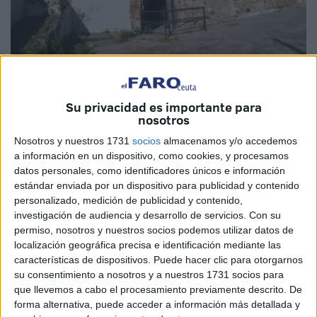
Imagen de archivo
Su privacidad es importante para
nosotros
Nosotros y nuestros 1731
socios
almacenamos y/o accedemos
En estos tiempos en los que asistimos al olvido gradual de
a información en un dispositivo, como cookies, y procesamos
nuestro patrimonio, la Ciudad anuncia la aprobación de un
datos personales, como identificadores únicos e información
estándar enviada por un dispositivo para publicidad y contenido
gasto para la rehabilitación del castillo de San Amaro. Un
personalizado, medición de publicidad y contenido,
emblema de esta tierra que sufrió un incendio, un
investigación de audiencia y desarrollo de servicios.
Con su
derrumbe parcial, presencia de okupas y, finalmente,
permiso, nosotros y nuestros socios podemos utilizar datos de
terminó tapiado.
localización geográfica precisa e identificación mediante las
características de dispositivos. Puede hacer clic para otorgarnos
Se comprometen a intervenir y una mira hacia atrás para
su consentimiento a nosotros y a nuestros 1731 socios para
intentar recordar la de veces que hemos escrito lo mismo:
que llevemos a cabo el procesamiento previamente descrito. De
forma alternativa, puede acceder a información más detallada y
anuncio de convenio, inversión, proyecto… y llega el