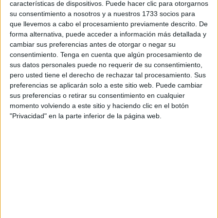
características de dispositivos. Puede hacer clic para otorgarnos
varías cuestiones dentro del mundo animal. Pero hoy
su consentimiento a nosotros y a nuestros 1733 socios para
quiero exclusivamente hablar de los toros. Quiero afirmar
que llevemos a cabo el procesamiento previamente descrito. De
que es una aberración indiscutible. Sé que no puedo
forma alternativa, puede acceder a información más detallada y
pretender que cierta parte de la población lo entienda, pero
cambiar sus preferencias antes de otorgar o negar su
consentimiento.
Tenga en cuenta que algún procesamiento de
sí puedo luchar para que una Administración evolucione
sus datos personales puede no requerir de su consentimiento,
hacia la igualdad animal y hacia unos valores universales
pero usted tiene el derecho de rechazar tal procesamiento. Sus
y pacíficos.
preferencias se aplicarán solo a este sitio web. Puede cambiar
sus preferencias o retirar su consentimiento en cualquier
¿Es una tradición? Es cierto. Las corridas tienen años de
momento volviendo a este sitio y haciendo clic en el botón
historia, pero ese no puede ser el escudo de una defensa
"Privacidad" en la parte inferior de la página web.
puesto que las tradiciones, aquellas que nos denigran,
están para romperlas. ¿Acaso no hemos acabado con la
ablación o los apaleamientos por adulterios?
Luego están quienes dicen que las corridas son un arte,
que es cultural. Empezando por el final, la Organización de
las Naciones Unidas para la Ciencia, Educación y Cultura
dijo que la tauromaquia es el arte banal de torturar y matar