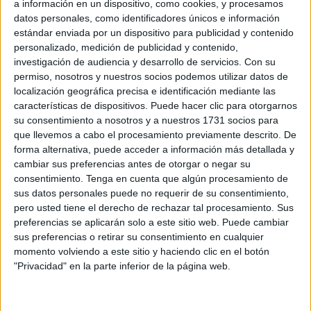
a información en un dispositivo, como cookies, y procesamos
datos personales, como identificadores únicos e información
EDUCACIÓN
estándar enviada por un dispositivo para publicidad y contenido
MDyC reclama una enfermera escolar fija en
personalizado, medición de publicidad y contenido,
cada centro educativo de Ceuta
investigación de audiencia y desarrollo de servicios.
Con su
29/07/2026
permiso, nosotros y nuestros socios podemos utilizar datos de
localización geográfica precisa e identificación mediante las
Adjudicadas las obras de
características de dispositivos. Puede hacer clic para otorgarnos
EDUCACIÓN
emergencia del CEIP Ciudad de
su consentimiento a nosotros y a nuestros 1731 socios para
Ceuta tras los daños provocados
que llevemos a cabo el procesamiento previamente descrito. De
por las lluvias
forma alternativa, puede acceder a información más detallada y
cambiar sus preferencias antes de otorgar o negar su
POR
PAOLA PÉREZ CUENDA
09/07/2026
consentimiento.
Tenga en cuenta que algún procesamiento de
¿Has pedido la beca para
sus datos personales puede no requerir de su consentimiento,
EDUCACIÓN
Selectividad? 10 días para
pero usted tiene el derecho de rechazar tal procesamiento. Sus
subsanar documentación
preferencias se aplicarán solo a este sitio web. Puede cambiar
sus preferencias o retirar su consentimiento en cualquier
POR
ISABEL JIMÉNEZ
08/07/2026
momento volviendo a este sitio y haciendo clic en el botón
Cinco centros de Ceuta pondrán
"Privacidad" en la parte inferior de la página web.
EDUCACIÓN
el inglés en práctica fuera del
aula