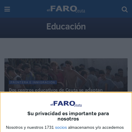
Educación
FRONTERA E INMIGRACIÓN
Dos centros educativos de Ceuta se adaptan
para atender a los menores tras la entrada
masiva
04/08/2026
Su privacidad es importante para
nosotros
Nosotros y nuestros 1731
socios
almacenamos y/o accedemos