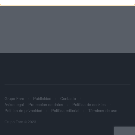
Grupo Faro
Publicidad
Contacto
Aviso legal – Protección de datos
Política de cookies
Política de privacidad
Política editorial
Términos de uso
Grupo Faro © 2023