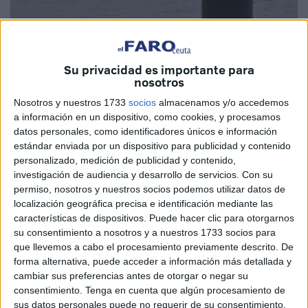
Su privacidad es importante para
Imagen de archivo
nosotros
Nosotros y nuestros 1733
socios
almacenamos y/o accedemos
a información en un dispositivo, como cookies, y procesamos
datos personales, como identificadores únicos e información
El actual presidente de Puertos del Estado, Álvaro
estándar enviada por un dispositivo para publicidad y contenido
personalizado, medición de publicidad y contenido,
Rodríguez Dapena, visitará hoy por primera vez Ceuta
investigación de audiencia y desarrollo de servicios.
Con su
para reunirse con agentes institucionales y empresariales
permiso, nosotros y nuestros socios podemos utilizar datos de
de una ciudad que debe y va a tener en el ámbito de su
localización geográfica precisa e identificación mediante las
competencia uno de sus pilares básicos de desarrollo a
características de dispositivos. Puede hacer clic para otorgarnos
su consentimiento a nosotros y a nuestros 1733 socios para
corto, medio y largo plazo.
que llevemos a cabo el procesamiento previamente descrito. De
forma alternativa, puede acceder a información más detallada y
Uno de los desafíos que plantea el Plan Integral de
cambiar sus preferencias antes de otorgar o negar su
Desarrollo Socioeconómico de Ceuta es “la ampliación de
consentimiento.
Tenga en cuenta que algún procesamiento de
la actividad portuaria” pensando en las posibilidades que
sus datos personales puede no requerir de su consentimiento,